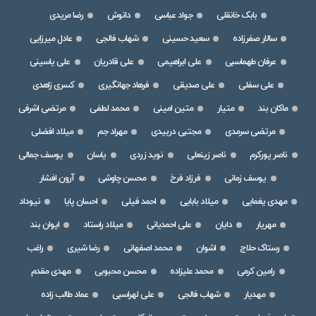
بابک خانقلی
جواد عباسی
دانوش
رضا مریدی
سالار صفرزاده
سعید حسینی
شهاب فالجی
عادل میرزایی
عرفان طهماسبی
علی ابراهیمی
علی قادریان
علی یاسینی
علی سفلی
علی صدیقی
فرهاد جهانگیری
کسری زاهدی
ماکان بند
متیار
متین امینی
محمد لطفی
مرتضی اشرفی
مرتضی سرمدی
مجتبی دربیدی
مهراد جم
میلاد افضلی
ناصر پورکرم
ناصر زینعلی
نوید زردی
یاسان
یوسف جمالی
یوسف زمانی
فرزاد فرخ
محسن چاوشی
آرون افشار
مهدی یغمایی
میلاد بابایی
احمد فیلی
احسان پایا
نیوداد
مهریار
دایان
علی احمدیانی
میلاد راستاد
ایوان بند
رستاک حلاج
اشوان
محمد اصفهانی
رضا شیری
راغب
رامین کرمی
محمد علیزاده
محسن محبوبی
مهدی مقدم
مهدیار
شهاب فالجی
علی لهراسبی
عماد طالب زاده