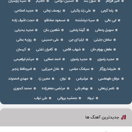
امیر فرجام
سون بند
حسین توکلی
حامیم
سینا پارسیان
رضا کرمی
علی زند وکیلی
یوسف زمانی
مجید اصلاحی
ابی عالی
سینا درخشنده
مسعود صادقلو
حجت اشرف زاده
سهیل رحمانی
گرشا رضایی
شاهین بنان
مجید یحیایی
سامان جلیلی
ایلیا ای جی
علی حسینی
روزبه بمانی
ماهان بهرام خان
شهاب فالجی
کامران تفتی
کیسان
مجید رضوی
مجید رضوی
احمد صفایی
میثم ابراهیمی
علیرضا روزگار
سیامک عباسی
عادل میرزایی
امیرحافظ رنجبر
عرفان طهماسبی
عرشیاس
نوان
معین زد
مهدی احمدوند
ناصر زینعلی
بهنام بانی
مرتضی جعفرزاده
محمد کجوری
نیواد
جمشید پروانی
علی نواب
جدیدترین آهنگ ها