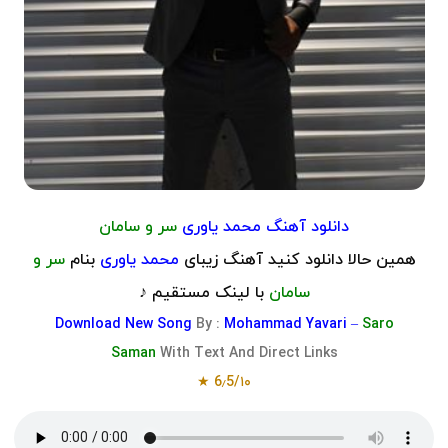
دانلود آهنگ محمد یاوری
سر و سامان
همین حالا دانلود کنید آهنگ زیبای
محمد یاوری
بنام
سر و
سامان
با لینک مستقیم ♪
Download
New Song
By :
Mohammad Yavari –
Saro
Saman
With Text And Direct Links
★
6٫5
/
۱۰