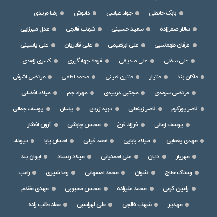
بابک خانقلی
جواد عباسی
دانوش
رضا مریدی
سالار صفرزاده
سعید حسینی
شهاب فالجی
عادل میرزایی
عرفان طهماسبی
علی ابراهیمی
علی قادریان
علی یاسینی
علی سفلی
علی صدیقی
فرهاد جهانگیری
کسری زاهدی
ماکان بند
متیار
متین امینی
محمد لطفی
مرتضی اشرفی
مرتضی سرمدی
مجتبی دربیدی
مهراد جم
میلاد افضلی
ناصر پورکرم
ناصر زینعلی
نوید زردی
یاسان
یوسف جمالی
یوسف زمانی
فرزاد فرخ
محسن چاوشی
آرون افشار
مهدی یغمایی
میلاد بابایی
احمد فیلی
احسان پایا
نیوداد
مهریار
دایان
علی احمدیانی
میلاد راستاد
ایوان بند
رستاک حلاج
اشوان
محمد اصفهانی
رضا شیری
راغب
رامین کرمی
محمد علیزاده
محسن محبوبی
مهدی مقدم
مهدیار
شهاب فالجی
علی لهراسبی
عماد طالب زاده