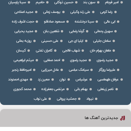
امیر فرجام
سون بند
حسین توکلی
حامیم
سینا پارسیان
رضا کرمی
علی زند وکیلی
یوسف زمانی
مجید اصلاحی
ابی عالی
سینا درخشنده
مسعود صادقلو
حجت اشرف زاده
سهیل رحمانی
گرشا رضایی
شاهین بنان
مجید یحیایی
سامان جلیلی
ایلیا ای جی
علی حسینی
روزبه بمانی
ماهان بهرام خان
شهاب فالجی
کامران تفتی
کیسان
مجید رضوی
مجید رضوی
احمد صفایی
میثم ابراهیمی
علیرضا روزگار
سیامک عباسی
عادل میرزایی
امیرحافظ رنجبر
عرفان طهماسبی
عرشیاس
نوان
معین زد
مهدی احمدوند
ناصر زینعلی
بهنام بانی
مرتضی جعفرزاده
محمد کجوری
نیواد
جمشید پروانی
علی نواب
جدیدترین آهنگ ها