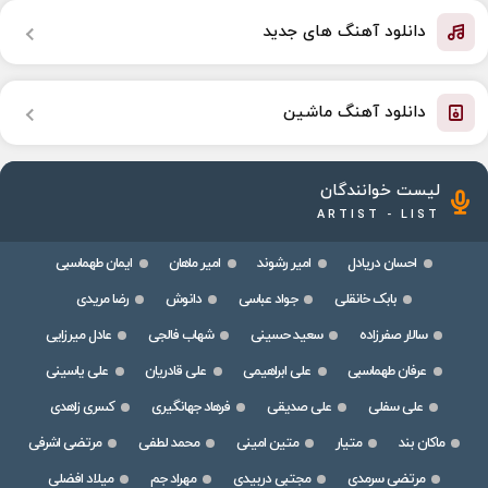
دانلود آهنگ های جدید
دانلود آهنگ ماشین
لیست خوانندگان
ARTIST - LIST
احسان دریادل
امیر رشوند
امیر ماهان
ایمان طهماسبی
بابک خانقلی
جواد عباسی
دانوش
رضا مریدی
سالار صفرزاده
سعید حسینی
شهاب فالجی
عادل میرزایی
عرفان طهماسبی
علی ابراهیمی
علی قادریان
علی یاسینی
علی سفلی
علی صدیقی
فرهاد جهانگیری
کسری زاهدی
ماکان بند
متیار
متین امینی
محمد لطفی
مرتضی اشرفی
مرتضی سرمدی
مجتبی دربیدی
مهراد جم
میلاد افضلی