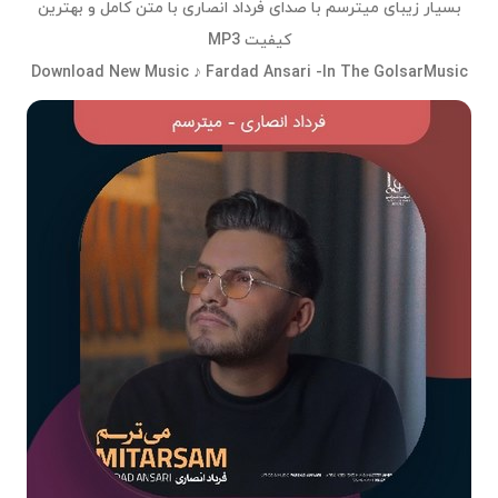
بسیار زیبای میترسم با صدای فرداد انصاری با متن کامل و بهترین
کیفیت MP3
Download New Music ♪ Fardad Ansari -In The GolsarMusic