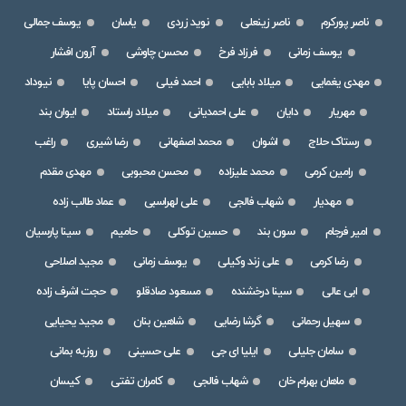
ناصر پورکرم
ناصر زینعلی
نوید زردی
یاسان
یوسف جمالی
یوسف زمانی
فرزاد فرخ
محسن چاوشی
آرون افشار
مهدی یغمایی
میلاد بابایی
احمد فیلی
احسان پایا
نیوداد
مهریار
دایان
علی احمدیانی
میلاد راستاد
ایوان بند
رستاک حلاج
اشوان
محمد اصفهانی
رضا شیری
راغب
رامین کرمی
محمد علیزاده
محسن محبوبی
مهدی مقدم
مهدیار
شهاب فالجی
علی لهراسبی
عماد طالب زاده
امیر فرجام
سون بند
حسین توکلی
حامیم
سینا پارسیان
رضا کرمی
علی زند وکیلی
یوسف زمانی
مجید اصلاحی
ابی عالی
سینا درخشنده
مسعود صادقلو
حجت اشرف زاده
سهیل رحمانی
گرشا رضایی
شاهین بنان
مجید یحیایی
سامان جلیلی
ایلیا ای جی
علی حسینی
روزبه بمانی
ماهان بهرام خان
شهاب فالجی
کامران تفتی
کیسان