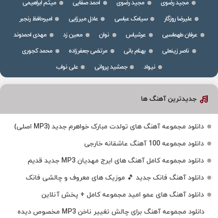
مجید رضوی
مجید رضوی
احمد صفایی
میثم ابراهیمی
علیرضا روزگار
سیامک عباسی
عادل میرزایی
امیرحافظ رنجبر
عرفان طهماسبی
عرشیاس
نوان
معین زد
مهدی احمدوند
ناصر زینعلی
بهنام بانی
مرتضی جعفرزاده
محمد کجوری
نیواد
جمشید پروانی
علی نواب
جدیدترین آهنگ ها
دانلود مجموعه آهنگ های تولدت مبارک خواهرم جدید (MP3 اصلی)
دانلود مجموعه 100 آهنگ عاشقانه خارجی
دانلود مجموعه کامل آهنگ های ایرج مهدیان MP3 جدید قدیم
دانلود آهنگ فانک جدید 🎵 موزیک‌ های معروف و چالشی فانک
دانلود آهنگ های عمو امید مجموعه کامل + پخش آنلاین
دانلود مجموعه آهنگ برای چالش تغییر ناخن MP3 مخصوص دیده