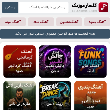
جستجو
آهنگ جدید
آهنگ‌ماشین
آهنگ شاد
آهنگ تولد
همه فعالیت ها طبق قوانین جمهوری اسلامی ایران می باشد
آهنگ های
چالش تغییر
آهنگ کرمانجی
فانک
ناخن
جدید
آهنگ بندری
بریک دنس
مازندرانی لاتی
جدید