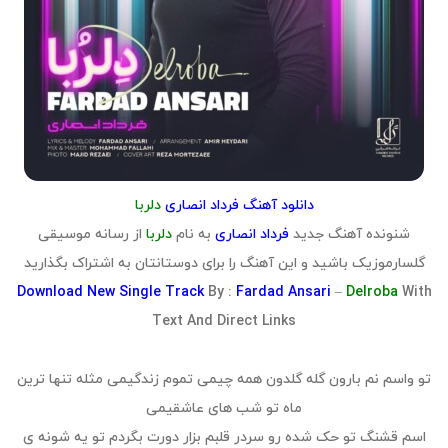
دانلود آهنگ فرداد انصاری
دلربا
شنونده آهنگ جدید
فرداد انصاری
به نام
دلربا
از رسانه موسیقی
گلسارموزیک باشید و این آهنگ را برای دوستانتان به اشتراک بگذارید
Download
New Single Track
By :
Fardad Ansari
–
Delroba
With
Text And Direct Links
تو واسم نم بارون گله گلدون همه چیمی تموم زندگیمی مثله تنها ترین
ماه تو شب های عاشقیمی
اسم قشنگ تو حک شده رو سردر قلبم بزار دورت بگردم تو یه شونه ی