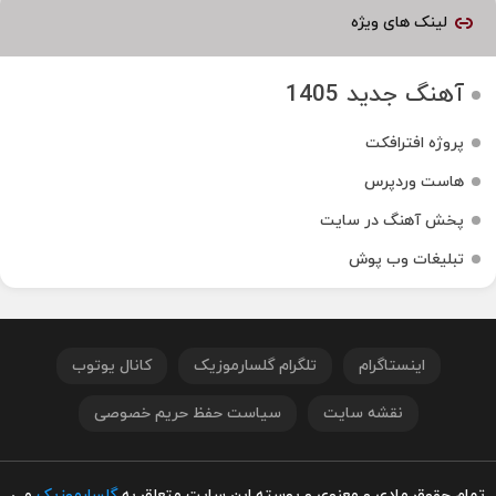
لینک های ویژه
آهنگ جدید 1405
پروژه افترافکت
هاست وردپرس
پخش آهنگ در سایت
تبلیغات وب پوش
اینستاگرام
تلگرام گلسارموزیک
کانال یوتوب
نقشه سایت
سیاست حفظ حریم خصوصی
تمام حقوق مادی و معنوی و پوسته این سایت متعلق به
گلسارموزیک
می