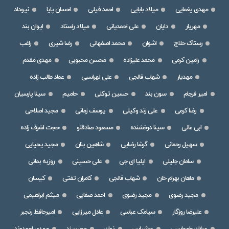
مهدی یغمایی
میلاد بابایی
احمد فیلی
احسان پایا
نیوداد
مهریار
دایان
علی احمدیانی
میلاد راستاد
ایوان بند
رستاک حلاج
اشوان
محمد اصفهانی
رضا شیری
راغب
رامین کرمی
محمد علیزاده
محسن محبوبی
مهدی مقدم
مهدیار
شهاب فالجی
علی لهراسبی
عماد طالب زاده
امیر فرجام
سون بند
حسین توکلی
حامیم
سینا پارسیان
رضا کرمی
علی زند وکیلی
یوسف زمانی
مجید اصلاحی
ابی عالی
سینا درخشنده
مسعود صادقلو
حجت اشرف زاده
سهیل رحمانی
گرشا رضایی
شاهین بنان
مجید یحیایی
سامان جلیلی
ایلیا ای جی
علی حسینی
روزبه بمانی
ماهان بهرام خان
شهاب فالجی
کامران تفتی
کیسان
مجید رضوی
مجید رضوی
احمد صفایی
میثم ابراهیمی
علیرضا روزگار
سیامک عباسی
عادل میرزایی
امیرحافظ رنجبر
عرفان طهماسبی
عرشیاس
نوان
معین زد
مهدی احمدوند