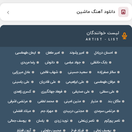
دانلود آهنگ ماشین
لیست خوانندگان
ARTIST - LIST
احسان دریادل
امیر رشوند
امیر ماهان
ایمان طهماسبی
بابک خانقلی
جواد عباسی
دانوش
رضا مریدی
سالار صفرزاده
سعید حسینی
شهاب فالجی
عادل میرزایی
عرفان طهماسبی
علی ابراهیمی
علی قادریان
علی یاسینی
علی سفلی
علی صدیقی
فرهاد جهانگیری
کسری زاهدی
ماکان بند
متیار
متین امینی
محمد لطفی
مرتضی اشرفی
مرتضی سرمدی
مجتبی دربیدی
مهراد جم
میلاد افضلی
ناصر پورکرم
ناصر زینعلی
نوید زردی
یاسان
یوسف جمالی
یوسف زمانی
فرزاد فرخ
محسن چاوشی
آرون افشار