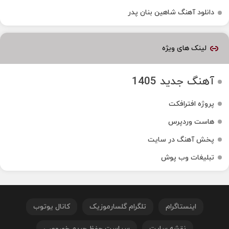
دانلود آهنگ شاهین بنان پدر
لینک های ویژه
آهنگ جدید 1405
پروژه افترافکت
هاست وردپرس
پخش آهنگ در سایت
تبلیغات وب پوش
اینستاگرام
تلگرام گلسارموزیک
کانال یوتوب
نقشه سایت
سیاست حفظ حریم خصوصی