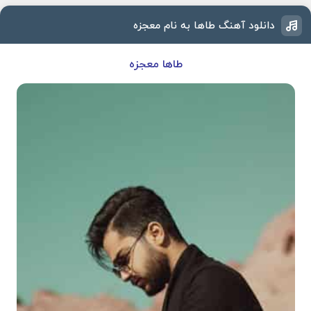
دانلود آهنگ طاها به نام معجزه
طاها معجزه