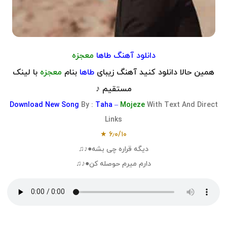
دانلود آهنگ طاها
معجزه
همین حالا دانلود کنید آهنگ زیبای
طاها
بنام
معجزه
با لینک
مستقیم ♪
Download
New Song
By :
Taha –
Mojeze
With Text And Direct
Links
۶٫۰/۱۰ ★
دیگه قراره چی بشه●♪♫
دارم میرم حوصله کن●♪♫