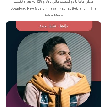
صدای طاها با دو کیفیت عالی 320 و 128 به همراه تکست
Download New Music ♪ Taha – Faghat Bekhand In The
GolsarMusic