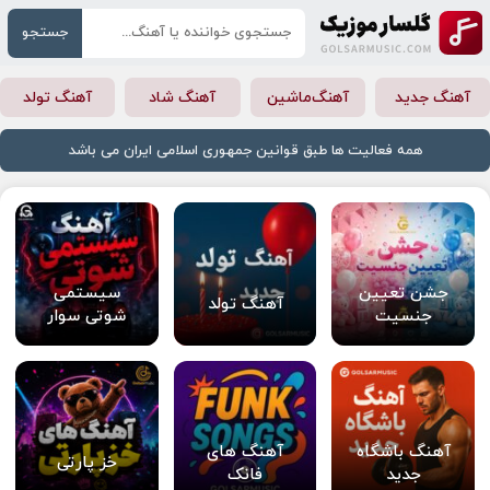
جستجو
آهنگ جدید
آهنگ‌ماشین
آهنگ شاد
آهنگ تولد
همه فعالیت ها طبق قوانین جمهوری اسلامی ایران می باشد
جشن تعیین
سیستمی
آهنگ تولد
جنسیت
شوتی سوار
آهنگ باشگاه
آهنگ های
خز پارتی
جدید
فانک