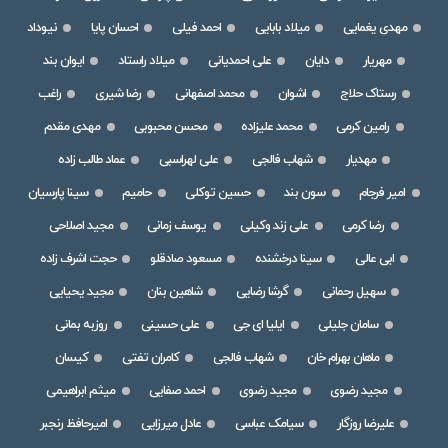
مهدی یغمایی
میلاد بابایی
احمد فیلی
احسان پایا
نیوداد
مهریار
دایان
علی احمدیانی
میلاد راستاد
ایوان بند
رستاک حلاج
اشوان
محمد اصفهانی
رضا شیری
راغب
رامین کرمی
محمد علیزاده
محسن محبوبی
مهدی مقدم
مهدیار
شهاب فالجی
علی لهراسبی
عماد طالب زاده
امیر فرجام
سون بند
حسین توکلی
حامیم
سینا پارسیان
رضا کرمی
علی زند وکیلی
یوسف زمانی
مجید اصلاحی
ابی عالی
سینا درخشنده
مسعود صادقلو
حجت اشرف زاده
سهیل رحمانی
گرشا رضایی
شاهین بنان
مجید یحیایی
سامان جلیلی
ایلیا ای جی
علی حسینی
روزبه بمانی
ماهان بهرام خان
شهاب فالجی
کامران تفتی
کیسان
مجید رضوی
مجید رضوی
احمد صفایی
میثم ابراهیمی
علیرضا روزگار
سیامک عباسی
عادل میرزایی
امیرحافظ رنجبر