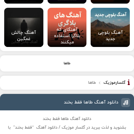
آهنگای که
آهنگ بلوچی
آهنگ چالش
بلاگرا استفاده
جدید
غمگین
میکنند
طاها
گلسارموزیک
طاها
دانلود آهنگ طاها فقط بخند
دانلود آهنگ طاها فقط بخند
بشنوید و لذت ببرید در گلسار موزیک / دانلود آهنگ “فقط بخند” با