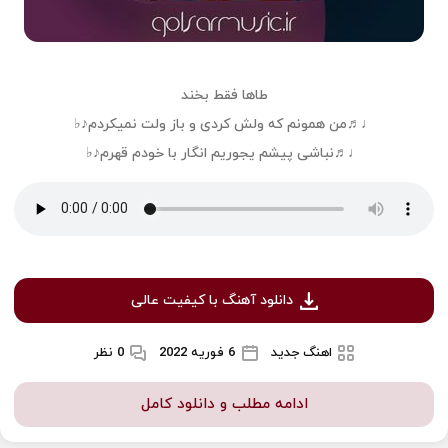
طاها فقط بخند
♩♬من همونم که ولش کردى و باز ولت نمیکردم♪♭
♩♬نباشى پیشم یجوریم انگار با خودم قهرم♪♭
دانلود آهنگ با کیفیت عالی
اهنگ جدید
6 فوریه 2022
0 نظر
ادامه مطلب و دانلود کامل