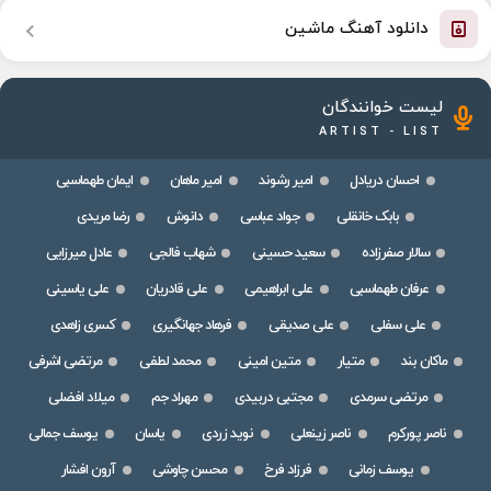
دانلود آهنگ ماشین
لیست خوانندگان
ARTIST - LIST
احسان دریادل
امیر رشوند
امیر ماهان
ایمان طهماسبی
بابک خانقلی
جواد عباسی
دانوش
رضا مریدی
سالار صفرزاده
سعید حسینی
شهاب فالجی
عادل میرزایی
عرفان طهماسبی
علی ابراهیمی
علی قادریان
علی یاسینی
علی سفلی
علی صدیقی
فرهاد جهانگیری
کسری زاهدی
ماکان بند
متیار
متین امینی
محمد لطفی
مرتضی اشرفی
مرتضی سرمدی
مجتبی دربیدی
مهراد جم
میلاد افضلی
ناصر پورکرم
ناصر زینعلی
نوید زردی
یاسان
یوسف جمالی
یوسف زمانی
فرزاد فرخ
محسن چاوشی
آرون افشار