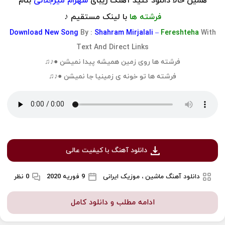
همین حالا دانلود کنید آهنگ زیبای
شهرام میرجلالی
بنام
فرشته ها
با لینک مستقیم ♪
Download
New Song
By :
Shahram Mirjalali –
Fereshteha
With
Text And Direct Links
فرشته ها روی زمین همیشه پیدا نمیشن ●♪♫
فرشته ها تو خونه ی زمینیا جا نمیشن ●♪♫
دانلود آهنگ با کیفیت عالی
دانلود آهنگ ماشین ، موزیک ایرانی
9 فوریه 2020
0 نظر
ادامه مطلب و دانلود کامل