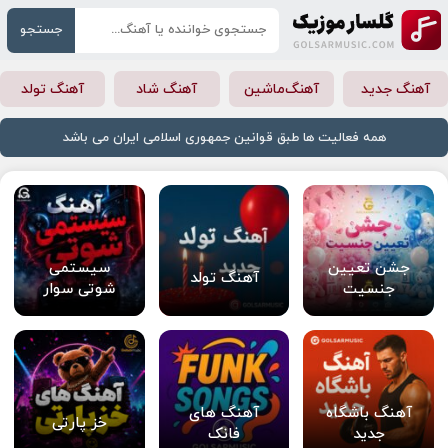
جستجو
آهنگ جدید
آهنگ‌ماشین
آهنگ شاد
آهنگ تولد
همه فعالیت ها طبق قوانین جمهوری اسلامی ایران می باشد
جشن تعیین
سیستمی
آهنگ تولد
جنسیت
شوتی سوار
آهنگ باشگاه
آهنگ های
خز پارتی
جدید
فانک