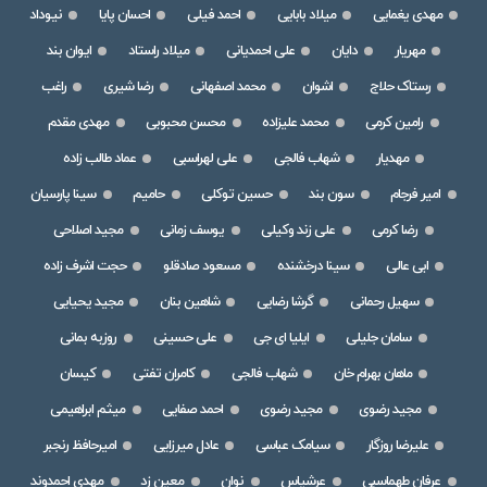
مهدی یغمایی
میلاد بابایی
احمد فیلی
احسان پایا
نیوداد
مهریار
دایان
علی احمدیانی
میلاد راستاد
ایوان بند
رستاک حلاج
اشوان
محمد اصفهانی
رضا شیری
راغب
رامین کرمی
محمد علیزاده
محسن محبوبی
مهدی مقدم
مهدیار
شهاب فالجی
علی لهراسبی
عماد طالب زاده
امیر فرجام
سون بند
حسین توکلی
حامیم
سینا پارسیان
رضا کرمی
علی زند وکیلی
یوسف زمانی
مجید اصلاحی
ابی عالی
سینا درخشنده
مسعود صادقلو
حجت اشرف زاده
سهیل رحمانی
گرشا رضایی
شاهین بنان
مجید یحیایی
سامان جلیلی
ایلیا ای جی
علی حسینی
روزبه بمانی
ماهان بهرام خان
شهاب فالجی
کامران تفتی
کیسان
مجید رضوی
مجید رضوی
احمد صفایی
میثم ابراهیمی
علیرضا روزگار
سیامک عباسی
عادل میرزایی
امیرحافظ رنجبر
عرفان طهماسبی
عرشیاس
نوان
معین زد
مهدی احمدوند