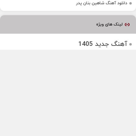
دانلود آهنگ شاهین بنان پدر
لینک های ویژه
آهنگ جدید 1405
پروژه افترافکت
00:00
هاست وردپرس
پخش آهنگ در سایت
تبلیغات وب پوش
اینستاگرام
تلگرام گلسارموزیک
کانال یوتوب
نقشه سایت
سیاست حفظ حریم خصوصی