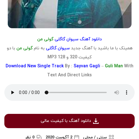
دانلود آهنگ سیوان گاگلی
گولی من
همینک با ما باشید با آهنگ جدید
سیوان گاگلی
به نام
گولی من
با دو
کیفیت 320 و 128 MP3
Download
New Single Track
By :
Sayvan Gagli
–
Guli Man
With
Text And Direct Links
دانلود آهنگ با کیفیت عالی
سنتی / محلی
2 آگوست 2020
0 نظر