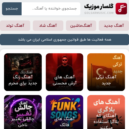
جستجو
آهنگ جدید
آهنگ‌ماشین
آهنگ شاد
آهنگ تولد
همه فعالیت ها طبق قوانین جمهوری اسلامی ایران می باشد
آهنگ ترکی
آهنگ های
آهنگ زنگ
جدید
آرش محسنی
جدید برای محرم
آهنگای که
آهنگ های
چالش تغییر
بلاگرا استفاده
فانک
ناخن
میکنند