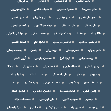
بابک خانقلی
جواد عباسی
دانوش
رضا مریدی
سالار صفرزاده
سعید حسینی
شهاب فالجی
عادل میرزایی
عرفان طهماسبی
علی ابراهیمی
علی قادریان
علی یاسینی
علی سفلی
علی صدیقی
فرهاد جهانگیری
کسری زاهدی
ماکان بند
متیار
متین امینی
محمد لطفی
مرتضی اشرفی
مرتضی سرمدی
مجتبی دربیدی
مهراد جم
میلاد افضلی
ناصر پورکرم
ناصر زینعلی
نوید زردی
یاسان
یوسف جمالی
یوسف زمانی
فرزاد فرخ
محسن چاوشی
آرون افشار
مهدی یغمایی
میلاد بابایی
احمد فیلی
احسان پایا
نیوداد
مهریار
دایان
علی احمدیانی
میلاد راستاد
ایوان بند
رستاک حلاج
اشوان
محمد اصفهانی
رضا شیری
راغب
رامین کرمی
محمد علیزاده
محسن محبوبی
مهدی مقدم
مهدیار
شهاب فالجی
علی لهراسبی
عماد طالب زاده
امیر فرجام
سون بند
حسین توکلی
حامیم
سینا پارسیان