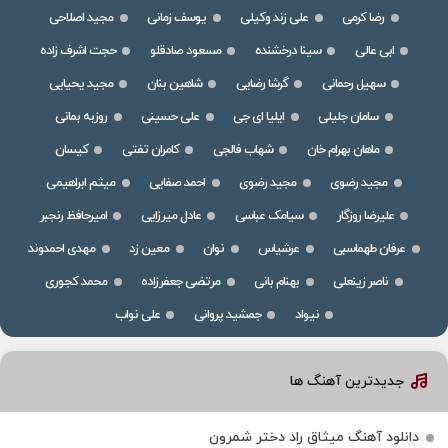
رضا کرمی
علی زند وکیلی
یوسف زمانی
مجید اصلاحی
ابی عالی
سینا درخشنده
مسعود صادقلو
حجت اشرف زاده
سهیل رحمانی
گرشا رضایی
شاهین بنان
مجید یحیایی
سامان جلیلی
ایلیا ای جی
علی حسینی
روزبه بمانی
ماهان بهرام خان
شهاب فالجی
کامران تفتی
کیسان
مجید رضوی
مجید رضوی
احمد صفایی
میثم ابراهیمی
علیرضا روزگار
سیامک عباسی
عادل میرزایی
امیرحافظ رنجبر
عرفان طهماسبی
عرشیاس
نوان
معین زد
مهدی احمدوند
ناصر زینعلی
بهنام بانی
مرتضی جعفرزاده
محمد کجوری
نیواد
جمشید پروانی
علی نواب
جدیدترین آهنگ ها
دانلود آهنگ میثاق راد دختر شمرون