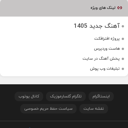
لینک های ویژه
آهنگ جدید 1405
پروژه افترافکت
هاست وردپرس
پخش آهنگ در سایت
تبلیغات وب پوش
اینستاگرام
تلگرام گلسارموزیک
کانال یوتوب
نقشه سایت
سیاست حفظ حریم خصوصی