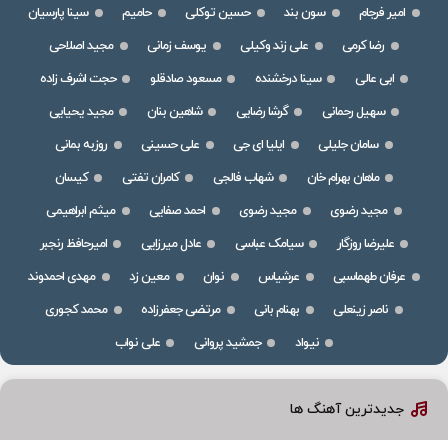
امیر فرجام
سون بند
حسین توکلی
حامیم
سینا پارسیان
رضا کرمی
علی زند وکیلی
یوسف زمانی
مجید اصلاحی
ابی عالی
سینا درخشنده
مسعود صادقلو
حجت اشرف زاده
سهیل رحمانی
گرشا رضایی
شاهین بنان
مجید یحیایی
سامان جلیلی
ایلیا ای جی
علی حسینی
روزبه بمانی
ماهان بهرام خان
شهاب فالجی
کامران تفتی
کیسان
مجید رضوی
مجید رضوی
احمد صفایی
میثم ابراهیمی
علیرضا روزگار
سیامک عباسی
عادل میرزایی
امیرحافظ رنجبر
عرفان طهماسبی
عرشیاس
نوان
معین زد
مهدی احمدوند
ناصر زینعلی
بهنام بانی
مرتضی جعفرزاده
محمد کجوری
نیواد
جمشید پروانی
علی نواب
جدیدترین آهنگ ها