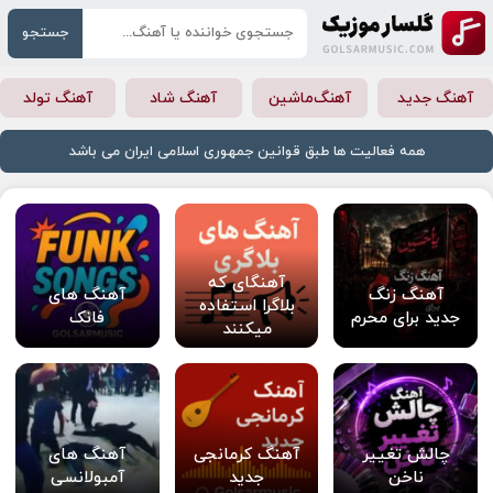
جستجو
آهنگ جدید
آهنگ‌ماشین
آهنگ شاد
آهنگ تولد
همه فعالیت ها طبق قوانین جمهوری اسلامی ایران می باشد
آهنگای که
آهنگ زنگ
آهنگ های
بلاگرا استفاده
جدید برای محرم
فانک
میکنند
چالش تغییر
آهنگ کرمانجی
آهنگ های
ناخن
جدید
آمبولانسی