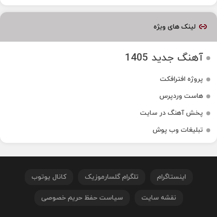
لینک های ویژه
آهنگ جدید 1405
پروژه افترافکت
هاست وردپرس
پخش آهنگ در سایت
تبلیغات وب پوش
اینستاگرام
تلگرام گلسارموزیک
کانال یوتوب
نقشه سایت
سیاست حفظ حریم خصوصی