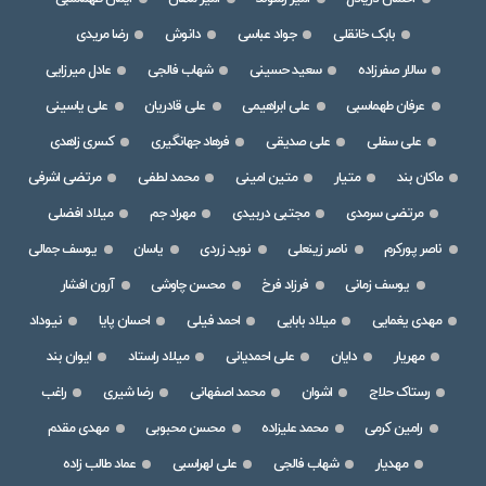
بابک خانقلی
جواد عباسی
دانوش
رضا مریدی
سالار صفرزاده
سعید حسینی
شهاب فالجی
عادل میرزایی
عرفان طهماسبی
علی ابراهیمی
علی قادریان
علی یاسینی
علی سفلی
علی صدیقی
فرهاد جهانگیری
کسری زاهدی
ماکان بند
متیار
متین امینی
محمد لطفی
مرتضی اشرفی
مرتضی سرمدی
مجتبی دربیدی
مهراد جم
میلاد افضلی
ناصر پورکرم
ناصر زینعلی
نوید زردی
یاسان
یوسف جمالی
یوسف زمانی
فرزاد فرخ
محسن چاوشی
آرون افشار
مهدی یغمایی
میلاد بابایی
احمد فیلی
احسان پایا
نیوداد
مهریار
دایان
علی احمدیانی
میلاد راستاد
ایوان بند
رستاک حلاج
اشوان
محمد اصفهانی
رضا شیری
راغب
رامین کرمی
محمد علیزاده
محسن محبوبی
مهدی مقدم
مهدیار
شهاب فالجی
علی لهراسبی
عماد طالب زاده