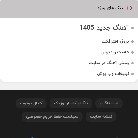
لینک های ویژه
آهنگ جدید 1405
پروژه افترافکت
هاست وردپرس
پخش آهنگ در سایت
تبلیغات وب پوش
اینستاگرام
تلگرام گلسارموزیک
کانال یوتوب
نقشه سایت
سیاست حفظ حریم خصوصی