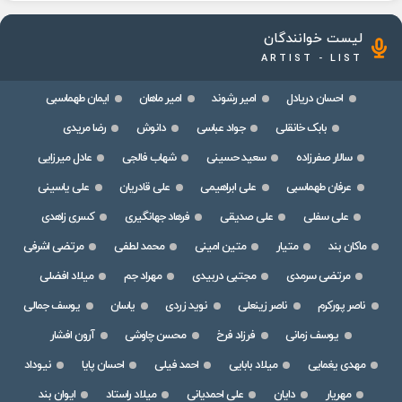
لیست خوانندگان
ARTIST - LIST
احسان دریادل
امیر رشوند
امیر ماهان
ایمان طهماسبی
بابک خانقلی
جواد عباسی
دانوش
رضا مریدی
سالار صفرزاده
سعید حسینی
شهاب فالجی
عادل میرزایی
عرفان طهماسبی
علی ابراهیمی
علی قادریان
علی یاسینی
علی سفلی
علی صدیقی
فرهاد جهانگیری
کسری زاهدی
ماکان بند
متیار
متین امینی
محمد لطفی
مرتضی اشرفی
مرتضی سرمدی
مجتبی دربیدی
مهراد جم
میلاد افضلی
ناصر پورکرم
ناصر زینعلی
نوید زردی
یاسان
یوسف جمالی
یوسف زمانی
فرزاد فرخ
محسن چاوشی
آرون افشار
مهدی یغمایی
میلاد بابایی
احمد فیلی
احسان پایا
نیوداد
مهریار
دایان
علی احمدیانی
میلاد راستاد
ایوان بند