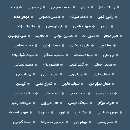
رستاک حلاج
اشوان
محمد اصفهانی
رضا شیری
راغب
رامین کرمی
محمد علیزاده
محسن محبوبی
مهدی مقدم
مهدیار
شهاب فالجی
علی لهراسبی
عماد طالب زاده
امیر فرجام
سون بند
حسین توکلی
حامیم
سینا پارسیان
رضا کرمی
علی زند وکیلی
یوسف زمانی
مجید اصلاحی
ابی عالی
سینا درخشنده
مسعود صادقلو
حجت اشرف زاده
سهیل رحمانی
گرشا رضایی
شاهین بنان
مجید یحیایی
سامان جلیلی
ایلیا ای جی
علی حسینی
روزبه بمانی
ماهان بهرام خان
شهاب فالجی
کامران تفتی
کیسان
مجید رضوی
مجید رضوی
احمد صفایی
میثم ابراهیمی
علیرضا روزگار
سیامک عباسی
عادل میرزایی
امیرحافظ رنجبر
عرفان طهماسبی
عرشیاس
نوان
معین زد
مهدی احمدوند
ناصر زینعلی
بهنام بانی
مرتضی جعفرزاده
محمد کجوری