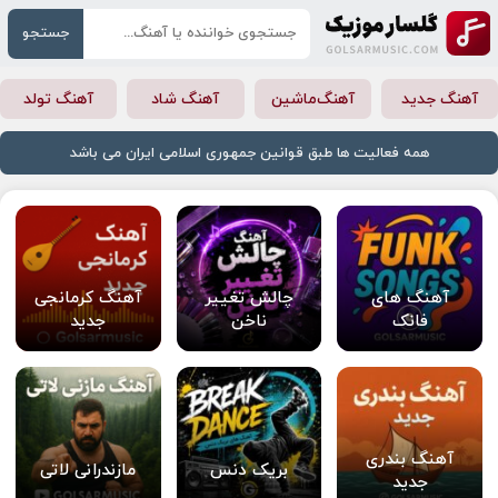
جستجو
آهنگ جدید
آهنگ‌ماشین
آهنگ شاد
آهنگ تولد
همه فعالیت ها طبق قوانین جمهوری اسلامی ایران می باشد
آهنگ های
چالش تغییر
آهنگ کرمانجی
فانک
ناخن
جدید
آهنگ بندری
بریک دنس
مازندرانی لاتی
جدید