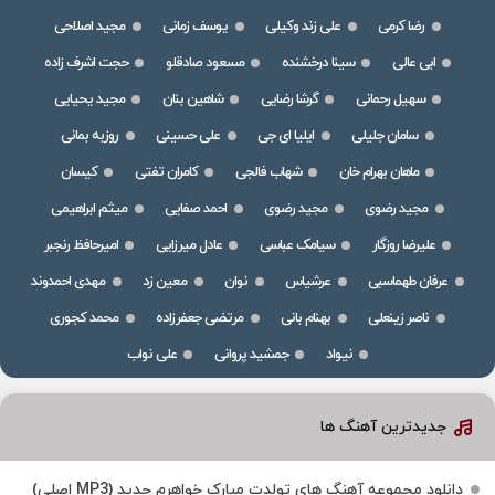
رضا کرمی
علی زند وکیلی
یوسف زمانی
مجید اصلاحی
ابی عالی
سینا درخشنده
مسعود صادقلو
حجت اشرف زاده
سهیل رحمانی
گرشا رضایی
شاهین بنان
مجید یحیایی
سامان جلیلی
ایلیا ای جی
علی حسینی
روزبه بمانی
ماهان بهرام خان
شهاب فالجی
کامران تفتی
کیسان
مجید رضوی
مجید رضوی
احمد صفایی
میثم ابراهیمی
علیرضا روزگار
سیامک عباسی
عادل میرزایی
امیرحافظ رنجبر
عرفان طهماسبی
عرشیاس
نوان
معین زد
مهدی احمدوند
ناصر زینعلی
بهنام بانی
مرتضی جعفرزاده
محمد کجوری
نیواد
جمشید پروانی
علی نواب
جدیدترین آهنگ ها
دانلود مجموعه آهنگ های تولدت مبارک خواهرم جدید (MP3 اصلی)