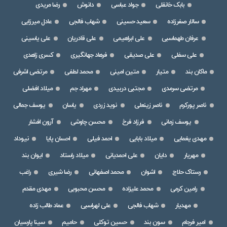
بابک خانقلی
جواد عباسی
دانوش
رضا مریدی
سالار صفرزاده
سعید حسینی
شهاب فالجی
عادل میرزایی
عرفان طهماسبی
علی ابراهیمی
علی قادریان
علی یاسینی
علی سفلی
علی صدیقی
فرهاد جهانگیری
کسری زاهدی
ماکان بند
متیار
متین امینی
محمد لطفی
مرتضی اشرفی
مرتضی سرمدی
مجتبی دربیدی
مهراد جم
میلاد افضلی
ناصر پورکرم
ناصر زینعلی
نوید زردی
یاسان
یوسف جمالی
یوسف زمانی
فرزاد فرخ
محسن چاوشی
آرون افشار
مهدی یغمایی
میلاد بابایی
احمد فیلی
احسان پایا
نیوداد
مهریار
دایان
علی احمدیانی
میلاد راستاد
ایوان بند
رستاک حلاج
اشوان
محمد اصفهانی
رضا شیری
راغب
رامین کرمی
محمد علیزاده
محسن محبوبی
مهدی مقدم
مهدیار
شهاب فالجی
علی لهراسبی
عماد طالب زاده
امیر فرجام
سون بند
حسین توکلی
حامیم
سینا پارسیان