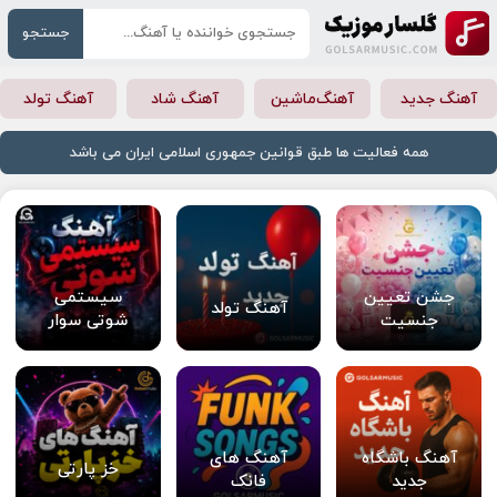
جستجو
آهنگ جدید
آهنگ‌ماشین
آهنگ شاد
آهنگ تولد
همه فعالیت ها طبق قوانین جمهوری اسلامی ایران می باشد
جشن تعیین
سیستمی
آهنگ تولد
جنسیت
شوتی سوار
آهنگ باشگاه
آهنگ های
خز پارتی
جدید
فانک