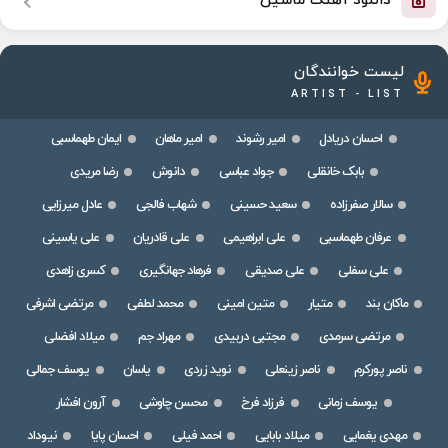
دانلود آهنگ ماشین
لیست خوانندگان
ARTIST - LIST
احسان دریادل
امیر رشوند
امیر ماهان
ایمان طهماسبی
بابک خانقلی
جواد عباسی
دانوش
رضا مریدی
سالار صفرزاده
سعید حسینی
شهاب فالجی
عادل میرزایی
عرفان طهماسبی
علی ابراهیمی
علی قادریان
علی یاسینی
علی سفلی
علی صدیقی
فرهاد جهانگیری
کسری زاهدی
ماکان بند
متیار
متین امینی
محمد لطفی
مرتضی اشرفی
مرتضی سرمدی
مجتبی دربیدی
مهراد جم
میلاد افضلی
ناصر پورکرم
ناصر زینعلی
نوید زردی
یاسان
یوسف جمالی
یوسف زمانی
فرزاد فرخ
محسن چاوشی
آرون افشار
مهدی یغمایی
میلاد بابایی
احمد فیلی
احسان پایا
نیوداد