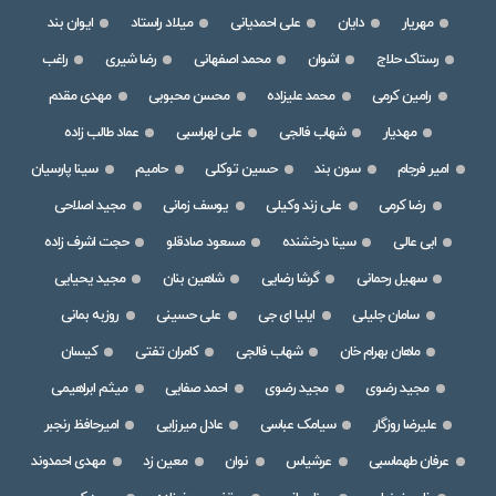
مهریار
دایان
علی احمدیانی
میلاد راستاد
ایوان بند
رستاک حلاج
اشوان
محمد اصفهانی
رضا شیری
راغب
رامین کرمی
محمد علیزاده
محسن محبوبی
مهدی مقدم
مهدیار
شهاب فالجی
علی لهراسبی
عماد طالب زاده
امیر فرجام
سون بند
حسین توکلی
حامیم
سینا پارسیان
رضا کرمی
علی زند وکیلی
یوسف زمانی
مجید اصلاحی
ابی عالی
سینا درخشنده
مسعود صادقلو
حجت اشرف زاده
سهیل رحمانی
گرشا رضایی
شاهین بنان
مجید یحیایی
سامان جلیلی
ایلیا ای جی
علی حسینی
روزبه بمانی
ماهان بهرام خان
شهاب فالجی
کامران تفتی
کیسان
مجید رضوی
مجید رضوی
احمد صفایی
میثم ابراهیمی
علیرضا روزگار
سیامک عباسی
عادل میرزایی
امیرحافظ رنجبر
عرفان طهماسبی
عرشیاس
نوان
معین زد
مهدی احمدوند