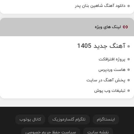
دانلود آهنگ شاهین بنان پدر
لینک های ویژه
آهنگ جدید 1405
پروژه افترافکت
هاست وردپرس
پخش آهنگ در سایت
تبلیغات وب پوش
اینستاگرام
تلگرام گلسارموزیک
کانال یوتوب
نقشه سایت
سیاست حفظ حریم خصوصی