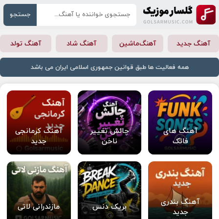
جستجو
آهنگ جدید
آهنگ‌ماشین
آهنگ شاد
آهنگ تولد
همه فعالیت ها طبق قوانین جمهوری اسلامی ایران می باشد
آهنگ های
چالش تغییر
آهنگ کرمانجی
فانک
ناخن
جدید
آهنگ بندری
بریک دنس
مازندرانی لاتی
جدید