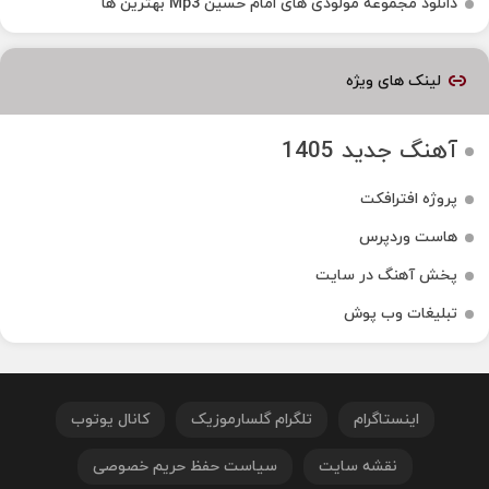
دانلود مجموعه مولودی های امام حسین Mp3 بهترین ها
لینک های ویژه
آهنگ جدید 1405
پروژه افترافکت
هاست وردپرس
پخش آهنگ در سایت
تبلیغات وب پوش
اینستاگرام
تلگرام گلسارموزیک
کانال یوتوب
نقشه سایت
سیاست حفظ حریم خصوصی