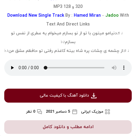
320 و 128 MP3
Download
New Single Track
By :
Hamed Miran
–
Jadoo
With
Text And Direct Links
♩♬دنیامو میتون با تو از نو بسازم میخوام یه عطری از نفس تو
بسازم♪♭
♩♬از چشمه ی چشات پره شاه بیته کاغذم رفتی تو حافظم عشق من♪♭
دانلود آهنگ با کیفیت عالی
موزیک ایرانی
5 دسامبر 2021
0 نظر
ادامه مطلب و دانلود کامل