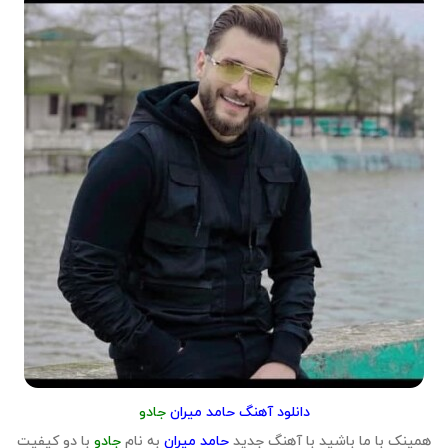
دانلود آهنگ حامد میران
جادو
همینک با ما باشید با آهنگ جدید
حامد میران
به نام
جادو
با دو کیفیت