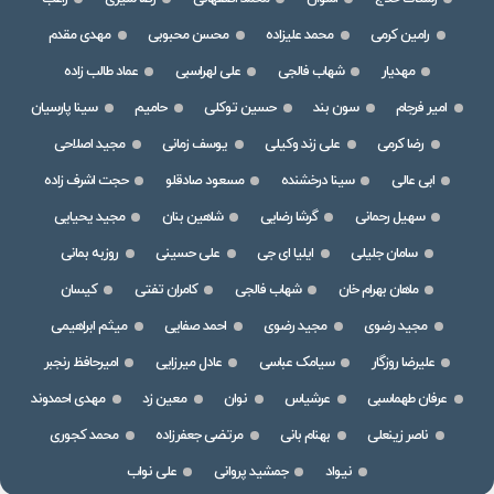
رامین کرمی
محمد علیزاده
محسن محبوبی
مهدی مقدم
مهدیار
شهاب فالجی
علی لهراسبی
عماد طالب زاده
امیر فرجام
سون بند
حسین توکلی
حامیم
سینا پارسیان
رضا کرمی
علی زند وکیلی
یوسف زمانی
مجید اصلاحی
ابی عالی
سینا درخشنده
مسعود صادقلو
حجت اشرف زاده
سهیل رحمانی
گرشا رضایی
شاهین بنان
مجید یحیایی
سامان جلیلی
ایلیا ای جی
علی حسینی
روزبه بمانی
ماهان بهرام خان
شهاب فالجی
کامران تفتی
کیسان
مجید رضوی
مجید رضوی
احمد صفایی
میثم ابراهیمی
علیرضا روزگار
سیامک عباسی
عادل میرزایی
امیرحافظ رنجبر
عرفان طهماسبی
عرشیاس
نوان
معین زد
مهدی احمدوند
ناصر زینعلی
بهنام بانی
مرتضی جعفرزاده
محمد کجوری
نیواد
جمشید پروانی
علی نواب