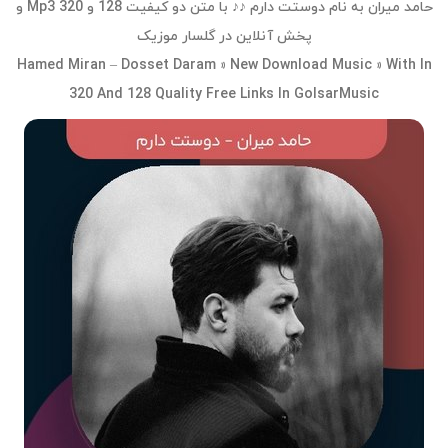
حامد میران به نام دوستت دارم ♪♪ با متن دو کیفیت 128 و 320 Mp3 و
پخش آنلاین در گلسار موزیک
Hamed Miran – Dosset Daram » New Download Music » With In
320 And 128 Quality Free Links In GolsarMusic