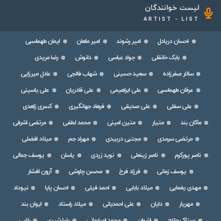
لیست خوانندگان
ARTIST - LIST
احسان دریادل
امیر رشوند
امیر ماهان
ایمان طهماسبی
بابک خانقلی
جواد عباسی
دانوش
رضا مریدی
سالار صفرزاده
سعید حسینی
شهاب فالجی
عادل میرزایی
عرفان طهماسبی
علی ابراهیمی
علی قادریان
علی یاسینی
علی سفلی
علی صدیقی
فرهاد جهانگیری
کسری زاهدی
ماکان بند
متیار
متین امینی
محمد لطفی
مرتضی اشرفی
مرتضی سرمدی
مجتبی دربیدی
مهراد جم
میلاد افضلی
ناصر پورکرم
ناصر زینعلی
نوید زردی
یاسان
یوسف جمالی
یوسف زمانی
فرزاد فرخ
محسن چاوشی
آرون افشار
مهدی یغمایی
میلاد بابایی
احمد فیلی
احسان پایا
نیوداد
مهریار
دایان
علی احمدیانی
میلاد راستاد
ایوان بند
رستاک حلاج
اشوان
محمد اصفهانی
رضا شیری
راغب