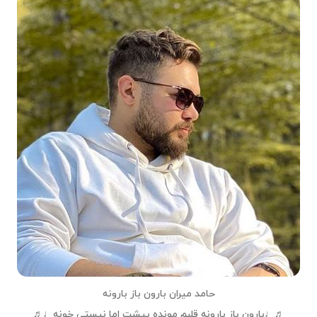
حامد میران بارون باز بارونه
♬♩بارون باز بارونه قلبم مونده پیشت اما نیستی خونه♩♬