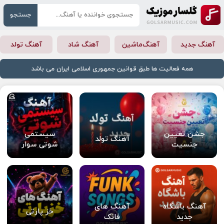
جستجو
آهنگ جدید
آهنگ‌ماشین
آهنگ شاد
آهنگ تولد
همه فعالیت ها طبق قوانین جمهوری اسلامی ایران می باشد
جشن تعیین
سیستمی
آهنگ تولد
جنسیت
شوتی سوار
آهنگ باشگاه
آهنگ های
خز پارتی
جدید
فانک