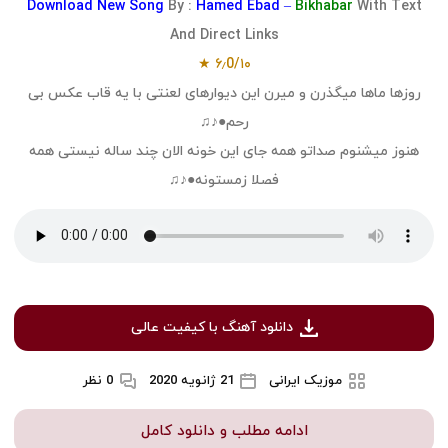
Download
New Song
By :
Hamed Ebad –
Bikhabar
With Text
And Direct Links
۶٫0/۱۰ ★
روزها ماها میگذرن و میرن این دیوارهای لعنتی با یه قاب عکس بی
رحم●♪♫
هنوز میشنوم صداتو همه جای این خونه الان چند ساله نیستی همه
فصلا زمستونه●♪♫
دانلود آهنگ با کیفیت عالی
موزیک ایرانی
21 ژانویه 2020
0 نظر
ادامه مطلب و دانلود کامل