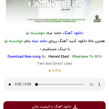
دانلود آهنگ
حامد عباد
خواستنه تو
همین حالا دانلود کنید آهنگ زیبای
حامد عباد
بنام
خواستنه تو
با لینک مستقیم ♪
Download
New song
By :
Hamed Ebad
–
Khastane To
With
Text And Direct Links
★
۶٫7
/
۱۰
دانلود آهنگ با کیفیت عالی