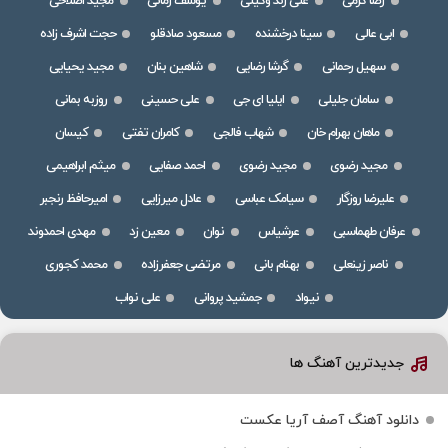
رضا کرمی
علی زند وکیلی
یوسف زمانی
مجید اصلاحی
ابی عالی
سینا درخشنده
مسعود صادقلو
حجت اشرف زاده
سهیل رحمانی
گرشا رضایی
شاهین بنان
مجید یحیایی
سامان جلیلی
ایلیا ای جی
علی حسینی
روزبه بمانی
ماهان بهرام خان
شهاب فالجی
کامران تفتی
کیسان
مجید رضوی
مجید رضوی
احمد صفایی
میثم ابراهیمی
علیرضا روزگار
سیامک عباسی
عادل میرزایی
امیرحافظ رنجبر
عرفان طهماسبی
عرشیاس
نوان
معین زد
مهدی احمدوند
ناصر زینعلی
بهنام بانی
مرتضی جعفرزاده
محمد کجوری
نیواد
جمشید پروانی
علی نواب
جدیدترین آهنگ ها
دانلود آهنگ آصف آریا عکست