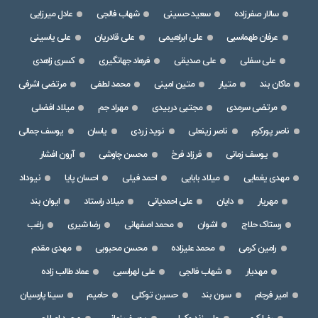
سالار صفرزاده
سعید حسینی
شهاب فالجی
عادل میرزایی
عرفان طهماسبی
علی ابراهیمی
علی قادریان
علی یاسینی
علی سفلی
علی صدیقی
فرهاد جهانگیری
کسری زاهدی
ماکان بند
متیار
متین امینی
محمد لطفی
مرتضی اشرفی
مرتضی سرمدی
مجتبی دربیدی
مهراد جم
میلاد افضلی
ناصر پورکرم
ناصر زینعلی
نوید زردی
یاسان
یوسف جمالی
یوسف زمانی
فرزاد فرخ
محسن چاوشی
آرون افشار
مهدی یغمایی
میلاد بابایی
احمد فیلی
احسان پایا
نیوداد
مهریار
دایان
علی احمدیانی
میلاد راستاد
ایوان بند
رستاک حلاج
اشوان
محمد اصفهانی
رضا شیری
راغب
رامین کرمی
محمد علیزاده
محسن محبوبی
مهدی مقدم
مهدیار
شهاب فالجی
علی لهراسبی
عماد طالب زاده
امیر فرجام
سون بند
حسین توکلی
حامیم
سینا پارسیان