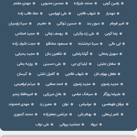
رامین کرمی
محمد علیزاده
محسن محبوبی
مهدی مقدم
مهدیار
شهاب فالجی
علی لهراسبی
عماد طالب زاده
امیر فرجام
سون بند
حسین توکلی
حامیم
سینا پارسیان
رضا کرمی
علی زند وکیلی
یوسف زمانی
مجید اصلاحی
ابی عالی
سینا درخشنده
مسعود صادقلو
حجت اشرف زاده
سهیل رحمانی
گرشا رضایی
شاهین بنان
مجید یحیایی
سامان جلیلی
ایلیا ای جی
علی حسینی
روزبه بمانی
ماهان بهرام خان
شهاب فالجی
کامران تفتی
کیسان
مجید رضوی
مجید رضوی
احمد صفایی
میثم ابراهیمی
علیرضا روزگار
سیامک عباسی
عادل میرزایی
امیرحافظ رنجبر
عرفان طهماسبی
عرشیاس
نوان
معین زد
مهدی احمدوند
ناصر زینعلی
بهنام بانی
مرتضی جعفرزاده
محمد کجوری
نیواد
جمشید پروانی
علی نواب