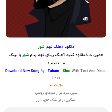
دانلود آهنگ
تهم
شور
همین حالا دانلود کنید آهنگ زیبای
تهم
بنام
شور
با لینک
مستقیم ♪
Download
New Song
By :
Taham –
Shor
With Text And Direct
Links
۷٫۰/۱۰ ★
شبی سرد تر از سرمای روسی
غمگین تر از اشک های شور