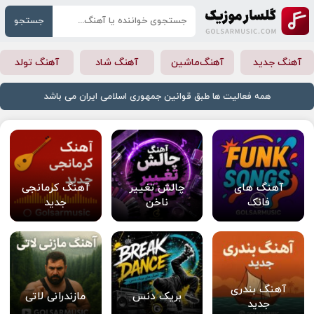
جستجو
آهنگ جدید
آهنگ‌ماشین
آهنگ شاد
آهنگ تولد
همه فعالیت ها طبق قوانین جمهوری اسلامی ایران می باشد
آهنگ های
چالش تغییر
آهنگ کرمانجی
فانک
ناخن
جدید
آهنگ بندری
بریک دنس
مازندرانی لاتی
جدید