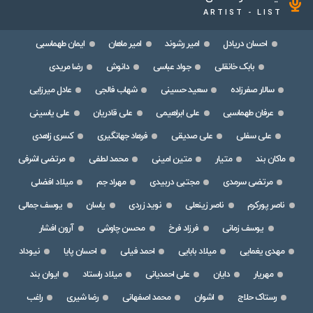
ARTIST - LIST
احسان دریادل
امیر رشوند
امیر ماهان
ایمان طهماسبی
بابک خانقلی
جواد عباسی
دانوش
رضا مریدی
سالار صفرزاده
سعید حسینی
شهاب فالجی
عادل میرزایی
عرفان طهماسبی
علی ابراهیمی
علی قادریان
علی یاسینی
علی سفلی
علی صدیقی
فرهاد جهانگیری
کسری زاهدی
ماکان بند
متیار
متین امینی
محمد لطفی
مرتضی اشرفی
مرتضی سرمدی
مجتبی دربیدی
مهراد جم
میلاد افضلی
ناصر پورکرم
ناصر زینعلی
نوید زردی
یاسان
یوسف جمالی
یوسف زمانی
فرزاد فرخ
محسن چاوشی
آرون افشار
مهدی یغمایی
میلاد بابایی
احمد فیلی
احسان پایا
نیوداد
مهریار
دایان
علی احمدیانی
میلاد راستاد
ایوان بند
رستاک حلاج
اشوان
محمد اصفهانی
رضا شیری
راغب