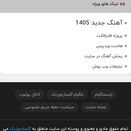
لینک های ویژه
آهنگ جدید 1405
پروژه افترافکت
هاست وردپرس
پخش آهنگ در سایت
تبلیغات وب پوش
اینستاگرام
تلگرام گلسارموزیک
کانال یوتوب
نقشه سایت
سیاست حفظ حریم خصوصی
تمام حقوق مادی و معنوی و پوسته این سایت متعلق به
گلسارموزیک
می