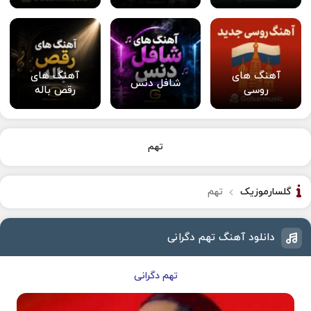
آهنگ های
آهنگ های
شافل دنس
روسی
رقص باله
تهم
گلسارموزیک
تهم
دانلود آهنگ تهم دگرانی
تهم دگرانی