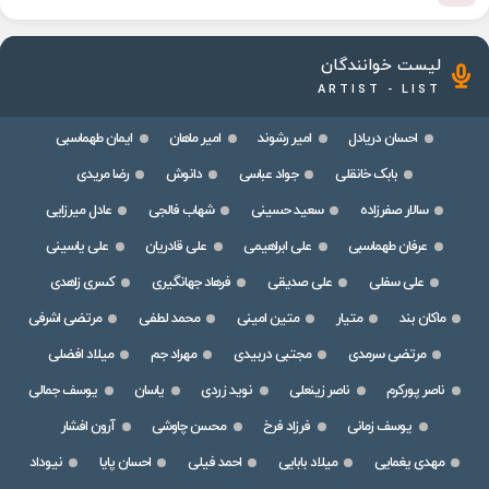
لیست خوانندگان
ARTIST - LIST
احسان دریادل
امیر رشوند
امیر ماهان
ایمان طهماسبی
بابک خانقلی
جواد عباسی
دانوش
رضا مریدی
سالار صفرزاده
سعید حسینی
شهاب فالجی
عادل میرزایی
عرفان طهماسبی
علی ابراهیمی
علی قادریان
علی یاسینی
علی سفلی
علی صدیقی
فرهاد جهانگیری
کسری زاهدی
ماکان بند
متیار
متین امینی
محمد لطفی
مرتضی اشرفی
مرتضی سرمدی
مجتبی دربیدی
مهراد جم
میلاد افضلی
ناصر پورکرم
ناصر زینعلی
نوید زردی
یاسان
یوسف جمالی
یوسف زمانی
فرزاد فرخ
محسن چاوشی
آرون افشار
مهدی یغمایی
میلاد بابایی
احمد فیلی
احسان پایا
نیوداد