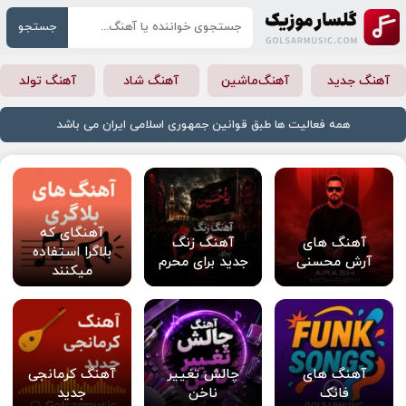
جستجو
آهنگ جدید
آهنگ‌ماشین
آهنگ شاد
آهنگ تولد
همه فعالیت ها طبق قوانین جمهوری اسلامی ایران می باشد
آهنگای که
آهنگ های
آهنگ زنگ
بلاگرا استفاده
آرش محسنی
جدید برای محرم
میکنند
آهنگ های
چالش تغییر
آهنگ کرمانجی
فانک
ناخن
جدید