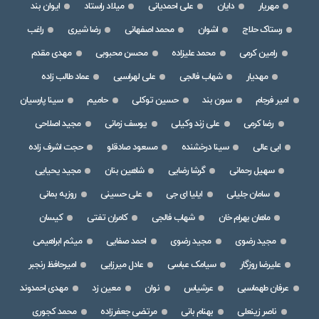
مهریار
دایان
علی احمدیانی
میلاد راستاد
ایوان بند
رستاک حلاج
اشوان
محمد اصفهانی
رضا شیری
راغب
رامین کرمی
محمد علیزاده
محسن محبوبی
مهدی مقدم
مهدیار
شهاب فالجی
علی لهراسبی
عماد طالب زاده
امیر فرجام
سون بند
حسین توکلی
حامیم
سینا پارسیان
رضا کرمی
علی زند وکیلی
یوسف زمانی
مجید اصلاحی
ابی عالی
سینا درخشنده
مسعود صادقلو
حجت اشرف زاده
سهیل رحمانی
گرشا رضایی
شاهین بنان
مجید یحیایی
سامان جلیلی
ایلیا ای جی
علی حسینی
روزبه بمانی
ماهان بهرام خان
شهاب فالجی
کامران تفتی
کیسان
مجید رضوی
مجید رضوی
احمد صفایی
میثم ابراهیمی
علیرضا روزگار
سیامک عباسی
عادل میرزایی
امیرحافظ رنجبر
عرفان طهماسبی
عرشیاس
نوان
معین زد
مهدی احمدوند
ناصر زینعلی
بهنام بانی
مرتضی جعفرزاده
محمد کجوری