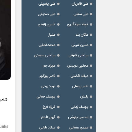
علی قادریان
علی یاسینی
علی سفلی
علی صدیقی
فرهاد جهانگیری
کسری زاهدی
ماکان بند
متیار
متین امینی
محمد لطفی
مرتضی اشرفی
مرتضی سرمدی
مجتبی دربیدی
مهراد جم
میلاد افضلی
ناصر پورکرم
ناصر زینعلی
نوید زردی
یاسان
یوسف جمالی
همین
یوسف زمانی
فرزاد فرخ
محسن چاوشی
آرون افشار
Links
مهدی یغمایی
میلاد بابایی