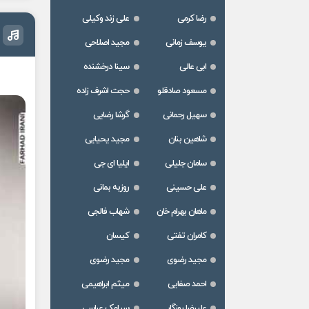
رضا کرمی
علی زند وکیلی
یوسف زمانی
مجید اصلاحی
ابی عالی
سینا درخشنده
مسعود صادقلو
حجت اشرف زاده
سهیل رحمانی
گرشا رضایی
شاهین بنان
مجید یحیایی
سامان جلیلی
ایلیا ای جی
علی حسینی
روزبه بمانی
ماهان بهرام خان
شهاب فالجی
کامران تفتی
کیسان
مجید رضوی
مجید رضوی
احمد صفایی
میثم ابراهیمی
علیرضا روزگار
سیامک عباسی