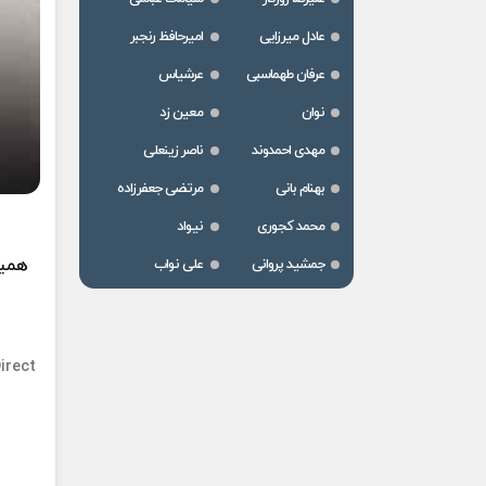
عادل میرزایی
امیرحافظ رنجبر
عرفان طهماسبی
عرشیاس
نوان
معین زد
مهدی احمدوند
ناصر زینعلی
بهنام بانی
مرتضی جعفرزاده
محمد کجوری
نیواد
همین
جمشید پروانی
علی نواب
irect