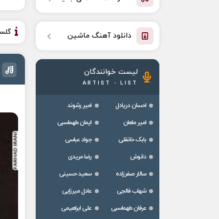
گلس
دانلود آهنگ ماشین
لیست خوانندگان
ARTIST - LIST
احسان دریادل
امیر رشوند
امیر ماهان
ایمان طهماسبی
بابک خانقلی
جواد عباسی
دانوش
رضا مریدی
سالار صفرزاده
سعید حسینی
شهاب فالجی
عادل میرزایی
عرفان طهماسبی
علی ابراهیمی