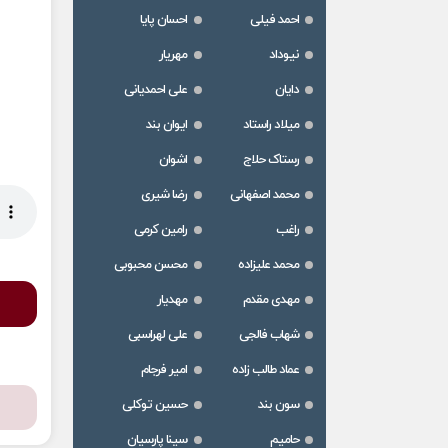
احمد فیلی
احسان پایا
نیوداد
مهریار
دایان
علی احمدیانی
میلاد راستاد
ایوان بند
رستاک حلاج
اشوان
محمد اصفهانی
رضا شیری
راغب
رامین کرمی
محمد علیزاده
محسن محبوبی
مهدی مقدم
مهدیار
شهاب فالجی
علی لهراسبی
عماد طالب زاده
امیر فرجام
سون بند
حسین توکلی
حامیم
سینا پارسیان