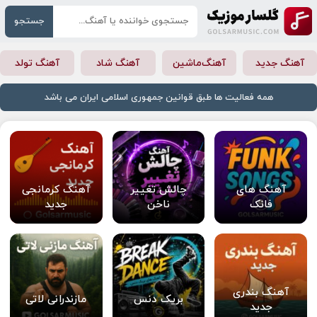
جستجو
آهنگ جدید
آهنگ‌ماشین
آهنگ شاد
آهنگ تولد
همه فعالیت ها طبق قوانین جمهوری اسلامی ایران می باشد
آهنگ های
چالش تغییر
آهنگ کرمانجی
فانک
ناخن
جدید
آهنگ بندری
بریک دنس
مازندرانی لاتی
جدید