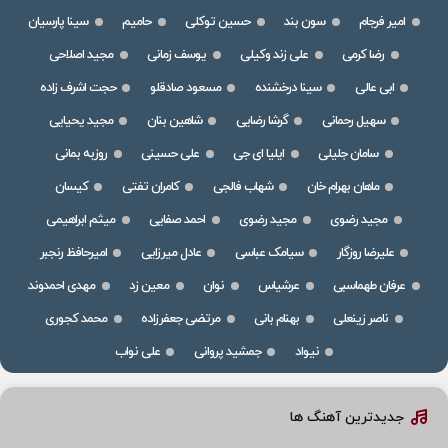
امیر فرجام
سون بند
حسین توکلی
حامیم
سینا پارسیان
رضا کرمی
علی زند وکیلی
یوسف زمانی
مجید اصلاحی
ابی عالی
سینا درخشنده
مسعود صادقلو
حجت اشرف زاده
سهیل رحمانی
گرشا رضایی
شاهین بنان
مجید یحیایی
سامان جلیلی
ایلیا ای جی
علی حسینی
روزبه بمانی
ماهان بهرام خان
شهاب فالجی
کامران تفتی
کیسان
مجید رضوی
مجید رضوی
احمد صفایی
میثم ابراهیمی
علیرضا روزگار
سیامک عباسی
عادل میرزایی
امیرحافظ رنجبر
عرفان طهماسبی
عرشیاس
نوان
معین زد
مهدی احمدوند
ناصر زینعلی
بهنام بانی
مرتضی جعفرزاده
محمد کجوری
نیواد
جمشید پروانی
علی نواب
جدیدترین آهنگ ها