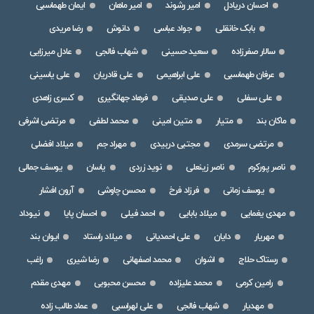
احسان دریادل
امیر رشوند
امیر ماهان
ایمان طهماسبی
بابک خانقلی
جواد عباسی
دانوش
رضا مریدی
سالار صفرزاده
سعید حسینی
شهاب فالجی
عادل میرزایی
عرفان طهماسبی
علی ابراهیمی
علی قادریان
علی یاسینی
علی سفلی
علی صدیقی
فرهاد جهانگیری
کسری زاهدی
ماکان بند
متیار
متین امینی
محمد لطفی
مرتضی اشرفی
مرتضی سرمدی
مجتبی دربیدی
مهراد جم
میلاد افضلی
ناصر پورکرم
ناصر زینعلی
نوید زردی
یاسان
یوسف جمالی
یوسف زمانی
فرزاد فرخ
محسن چاوشی
آرون افشار
مهدی یغمایی
میلاد بابایی
احمد فیلی
احسان پایا
نیوداد
مهریار
دایان
علی احمدیانی
میلاد راستاد
ایوان بند
رستاک حلاج
اشوان
محمد اصفهانی
رضا شیری
راغب
رامین کرمی
محمد علیزاده
محسن محبوبی
مهدی مقدم
مهدیار
شهاب فالجی
علی لهراسبی
عماد طالب زاده