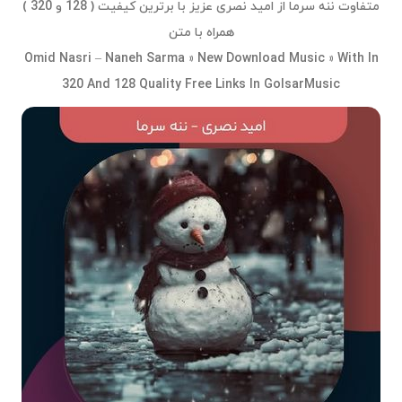
متفاوت ننه سرما از امید نصری عزیز با برترین کیفیت ( 128 و 320 )
همراه با متن
Omid Nasri – Naneh Sarma » New Download Music » With In
320 And 128 Quality Free Links In GolsarMusic