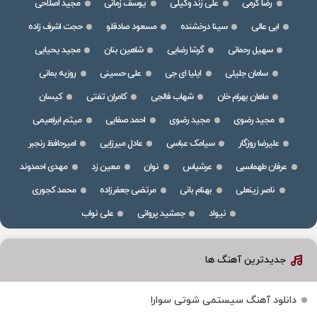
رضا کرمی
علی زند وکیلی
یوسف زمانی
مجید اصلاحی
ابی عالی
سینا درخشنده
مسعود صادقلو
حجت اشرف زاده
سهیل رحمانی
گرشا رضایی
شاهین بنان
مجید یحیایی
سامان جلیلی
ایلیا ای جی
علی حسینی
روزبه بمانی
ماهان بهرام خان
شهاب فالجی
کامران تفتی
کیسان
مجید رضوی
مجید رضوی
احمد صفایی
میثم ابراهیمی
علیرضا روزگار
سیامک عباسی
عادل میرزایی
امیرحافظ رنجبر
عرفان طهماسبی
عرشیاس
نوان
معین زد
مهدی احمدوند
ناصر زینعلی
بهنام بانی
مرتضی جعفرزاده
محمد کجوری
نیواد
جمشید پروانی
علی نواب
جدیدترین آهنگ ها
دانلود آهنگ سیستمی شوتی سوارا