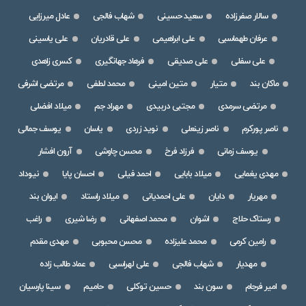
سالار صفرزاده
سعید حسینی
شهاب فالجی
عادل میرزایی
عرفان طهماسبی
علی ابراهیمی
علی قادریان
علی یاسینی
علی سفلی
علی صدیقی
فرهاد جهانگیری
کسری زاهدی
ماکان بند
متیار
متین امینی
محمد لطفی
مرتضی اشرفی
مرتضی سرمدی
مجتبی دربیدی
مهراد جم
میلاد افضلی
ناصر پورکرم
ناصر زینعلی
نوید زردی
یاسان
یوسف جمالی
یوسف زمانی
فرزاد فرخ
محسن چاوشی
آرون افشار
مهدی یغمایی
میلاد بابایی
احمد فیلی
احسان پایا
نیوداد
مهریار
دایان
علی احمدیانی
میلاد راستاد
ایوان بند
رستاک حلاج
اشوان
محمد اصفهانی
رضا شیری
راغب
رامین کرمی
محمد علیزاده
محسن محبوبی
مهدی مقدم
مهدیار
شهاب فالجی
علی لهراسبی
عماد طالب زاده
امیر فرجام
سون بند
حسین توکلی
حامیم
سینا پارسیان