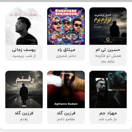
حسین تی ام
میثاق راد
یوسف زمانی
همش تو فکرمه
دختر شمرون
از شب بپرسید
بزارم برم
مهراد جم
فرزین گلد
فرزین گلد
باز شب شد
عقلمو دادم
رفتم