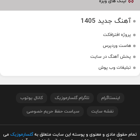
لینک های ویژه
آهنگ جدید 1405
پروژه افترافکت
هاست وردپرس
پخش آهنگ در سایت
تبلیغات وب پوش
اینستاگرام
تلگرام گلسارموزیک
کانال یوتوب
نقشه سایت
سیاست حفظ حریم خصوصی
تمام حقوق مادی و معنوی و پوسته این سایت متعلق به
گلسارموزیک
می