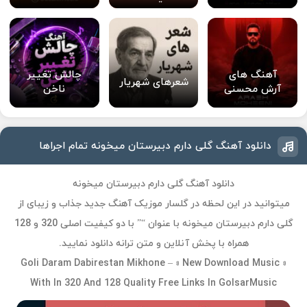
آهنگ های
چالش تغییر
شعرهای شهریار
آرش محسنی
ناخن
دانلود آهنگ گلی دارم دبیرستان میخونه تمام اجراها
دانلود آهنگ گلی دارم دبیرستان میخونه
میتوانید در این لحظه در گلسار موزیک آهنگ جدید جذاب و زیبای از
گلی دارم دبیرستان میخونه با عنوان “” با دو کیفیت اصلی 320 و 128
همراه با پخش آنلاین و متن ترانه دانلود نمایید.
Goli Daram Dabirestan Mikhone – » New Download Music »
With In 320 And 128 Quality Free Links In GolsarMusic