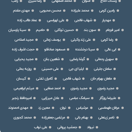
رستاک حلاج
اشوان
محمد اصفهانی
رضا شیری
راغب
رامین کرمی
محمد علیزاده
محسن محبوبی
مهدی مقدم
مهدیار
شهاب فالجی
علی لهراسبی
عماد طالب زاده
امیر فرجام
سون بند
حسین توکلی
حامیم
سینا پارسیان
رضا کرمی
علی زند وکیلی
یوسف زمانی
مجید اصلاحی
ابی عالی
سینا درخشنده
مسعود صادقلو
حجت اشرف زاده
سهیل رحمانی
گرشا رضایی
شاهین بنان
مجید یحیایی
سامان جلیلی
ایلیا ای جی
علی حسینی
روزبه بمانی
ماهان بهرام خان
شهاب فالجی
کامران تفتی
کیسان
مجید رضوی
مجید رضوی
احمد صفایی
میثم ابراهیمی
علیرضا روزگار
سیامک عباسی
عادل میرزایی
امیرحافظ رنجبر
عرفان طهماسبی
عرشیاس
نوان
معین زد
مهدی احمدوند
ناصر زینعلی
بهنام بانی
مرتضی جعفرزاده
محمد کجوری
نیواد
جمشید پروانی
علی نواب