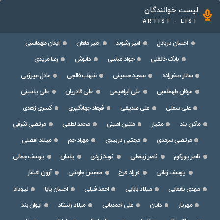
لیست خوانندگان
ARTIST - LIST
احسان دریادل
امیر رشوند
امیر ماهان
ایمان طهماسبی
بابک خانقلی
جواد عباسی
دانوش
رضا مریدی
سالار صفرزاده
سعید حسینی
شهاب فالجی
عادل میرزایی
عرفان طهماسبی
علی ابراهیمی
علی قادریان
علی یاسینی
علی سفلی
علی صدیقی
فرهاد جهانگیری
کسری زاهدی
ماکان بند
متیار
متین امینی
محمد لطفی
مرتضی اشرفی
مرتضی سرمدی
مجتبی دربیدی
مهراد جم
میلاد افضلی
ناصر پورکرم
ناصر زینعلی
نوید زردی
یاسان
یوسف جمالی
یوسف زمانی
فرزاد فرخ
محسن چاوشی
آرون افشار
مهدی یغمایی
میلاد بابایی
احمد فیلی
احسان پایا
نیوداد
مهریار
دایان
علی احمدیانی
میلاد راستاد
ایوان بند