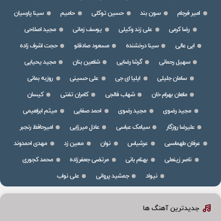
امیر فرجام
سون بند
حسین توکلی
حامیم
سینا پارسیان
رضا کرمی
علی زند وکیلی
یوسف زمانی
مجید اصلاحی
ابی عالی
سینا درخشنده
مسعود صادقلو
حجت اشرف زاده
سهیل رحمانی
گرشا رضایی
شاهین بنان
مجید یحیایی
سامان جلیلی
ایلیا ای جی
علی حسینی
روزبه بمانی
ماهان بهرام خان
شهاب فالجی
کامران تفتی
کیسان
مجید رضوی
مجید رضوی
احمد صفایی
میثم ابراهیمی
علیرضا روزگار
سیامک عباسی
عادل میرزایی
امیرحافظ رنجبر
عرفان طهماسبی
عرشیاس
نوان
معین زد
مهدی احمدوند
ناصر زینعلی
بهنام بانی
مرتضی جعفرزاده
محمد کجوری
نیواد
جمشید پروانی
علی نواب
جدیدترین آهنگ ها