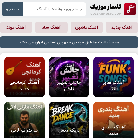
جستجو
آهنگ جدید
آهنگ‌ماشین
آهنگ شاد
آهنگ تولد
همه فعالیت ها طبق قوانین جمهوری اسلامی ایران می باشد
آهنگ های
چالش تغییر
آهنگ کرمانجی
فانک
ناخن
جدید
آهنگ بندری
بریک دنس
مازندرانی لاتی
جدید