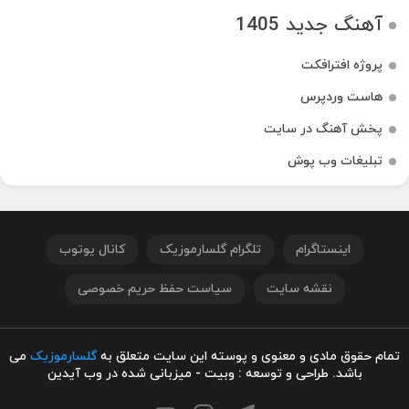
آهنگ جدید 1405
پروژه افترافکت
هاست وردپرس
پخش آهنگ در سایت
تبلیغات وب پوش
اینستاگرام
تلگرام گلسارموزیک
کانال یوتوب
نقشه سایت
سیاست حفظ حریم خصوصی
تمام حقوق مادی و معنوی و پوسته این سایت متعلق به
گلسارموزیک
می
باشد. طراحی و توسعه : وبیت - میزبانی شده در وب آیدین