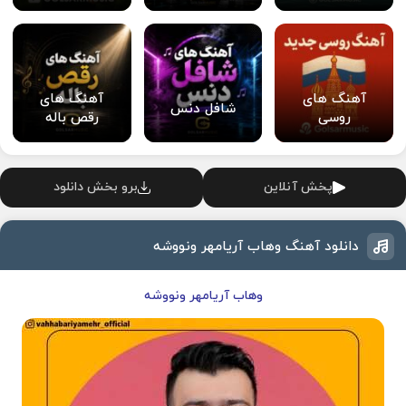
آهنگ های
آهنگ های
شافل دنس
روسی
رقص باله
پخش آنلاین
برو بخش دانلود
دانلود آهنگ وهاب آریامهر ونووشه
وهاب آریامهر ونووشه