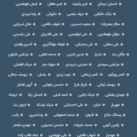
احسان دریادل
امیر رشوند
امیر ماهان
ایمان طهماسبی
بابک خانقلی
جواد عباسی
دانوش
رضا مریدی
سالار صفرزاده
سعید حسینی
شهاب فالجی
عادل میرزایی
عرفان طهماسبی
علی ابراهیمی
علی قادریان
علی یاسینی
علی سفلی
علی صدیقی
فرهاد جهانگیری
کسری زاهدی
ماکان بند
متیار
متین امینی
محمد لطفی
مرتضی اشرفی
مرتضی سرمدی
مجتبی دربیدی
مهراد جم
میلاد افضلی
ناصر پورکرم
ناصر زینعلی
نوید زردی
یاسان
یوسف جمالی
یوسف زمانی
فرزاد فرخ
محسن چاوشی
آرون افشار
مهدی یغمایی
میلاد بابایی
احمد فیلی
احسان پایا
نیوداد
مهریار
دایان
علی احمدیانی
میلاد راستاد
ایوان بند
رستاک حلاج
اشوان
محمد اصفهانی
رضا شیری
راغب
رامین کرمی
محمد علیزاده
محسن محبوبی
مهدی مقدم
مهدیار
شهاب فالجی
علی لهراسبی
عماد طالب زاده