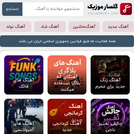
جستجو
آهنگ جدید
آهنگ‌ماشین
آهنگ شاد
آهنگ تولد
همه فعالیت ها طبق قوانین جمهوری اسلامی ایران می باشد
آهنگای که
آهنگ زنگ
آهنگ های
بلاگرا استفاده
جدید برای محرم
فانک
میکنند
چالش تغییر
آهنگ کرمانجی
آهنگ های
ناخن
جدید
آمبولانسی