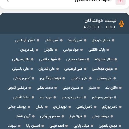
دانلود آهنگ ماشین
لیست خوانندگان
ARTIST - LIST
احسان دریادل
امیر رشوند
امیر ماهان
ایمان طهماسبی
بابک خانقلی
جواد عباسی
دانوش
رضا مریدی
سالار صفرزاده
سعید حسینی
شهاب فالجی
عادل میرزایی
عرفان طهماسبی
علی ابراهیمی
علی قادریان
علی یاسینی
علی سفلی
علی صدیقی
فرهاد جهانگیری
کسری زاهدی
ماکان بند
متیار
متین امینی
محمد لطفی
مرتضی اشرفی
مرتضی سرمدی
مجتبی دربیدی
مهراد جم
میلاد افضلی
ناصر پورکرم
ناصر زینعلی
نوید زردی
یاسان
یوسف جمالی
یوسف زمانی
فرزاد فرخ
محسن چاوشی
آرون افشار
مهدی یغمایی
میلاد بابایی
احمد فیلی
احسان پایا
نیوداد