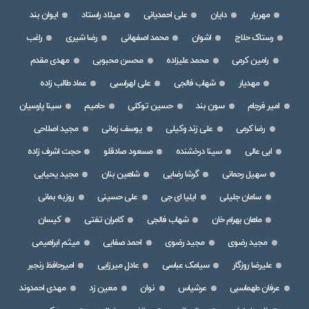
مهریار
دایان
علی احمدیانی
میلاد راستاد
ایوان بند
رستاک حلاج
اشوان
محمد اصفهانی
رضا شیری
راغب
رامین کرمی
محمد علیزاده
محسن محبوبی
مهدی مقدم
مهدیار
شهاب فالجی
علی لهراسبی
عماد طالب زاده
امیر فرجام
سون بند
حسین توکلی
حامیم
سینا پارسیان
رضا کرمی
علی زند وکیلی
یوسف زمانی
مجید اصلاحی
ابی عالی
سینا درخشنده
مسعود صادقلو
حجت اشرف زاده
سهیل رحمانی
گرشا رضایی
شاهین بنان
مجید یحیایی
سامان جلیلی
ایلیا ای جی
علی حسینی
روزبه بمانی
ماهان بهرام خان
شهاب فالجی
کامران تفتی
کیسان
مجید رضوی
مجید رضوی
احمد صفایی
میثم ابراهیمی
علیرضا روزگار
سیامک عباسی
عادل میرزایی
امیرحافظ رنجبر
عرفان طهماسبی
عرشیاس
نوان
معین زد
مهدی احمدوند