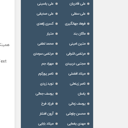
علی قادریان
علی یاسینی
علی سفلی
علی صدیقی
فرهاد جهانگیری
کسری زاهدی
ماکان بند
متیار
متین امینی
محمد لطفی
همینک
مرتضی اشرفی
مرتضی سرمدی
Text
مجتبی دربیدی
مهراد جم
میلاد افضلی
ناصر پورکرم
ناصر زینعلی
نوید زردی
یاسان
یوسف جمالی
یوسف زمانی
فرزاد فرخ
محسن چاوشی
آرون افشار
مهدی یغمایی
میلاد بابایی