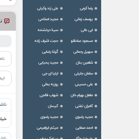
رضا کرمی
علی زند وکیلی
یوسف زمانی
مجید اصلاحی
نظ
ابی عالی
سینا درخشنده
مسعود صادقلو
حجت اشرف زاده
سهیل رحمانی
گرشا رضایی
شاهین بنان
مجید یحیایی
سامان جلیلی
ایلیا ای جی
علی حسینی
روزبه بمانی
ماهان بهرام خان
شهاب فالجی
ناش
کامران تفتی
کیسان
مجید رضوی
مجید رضوی
خیل
احمد صفایی
میثم ابراهیمی
ناش
علیرضا روزگار
سیامک عباسی