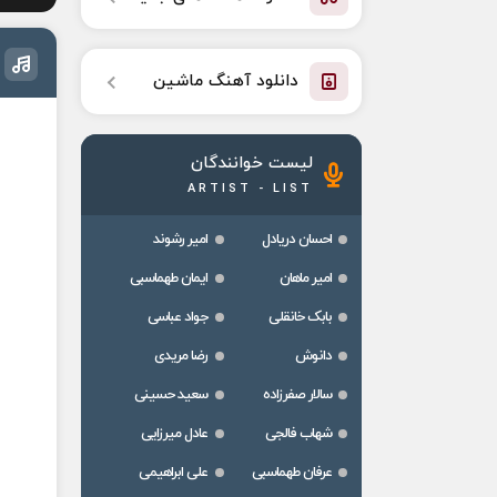
دانلود آهنگ ماشین
لیست خوانندگان
ARTIST - LIST
احسان دریادل
امیر رشوند
امیر ماهان
ایمان طهماسبی
بابک خانقلی
جواد عباسی
دانوش
رضا مریدی
سالار صفرزاده
سعید حسینی
شهاب فالجی
عادل میرزایی
عرفان طهماسبی
علی ابراهیمی