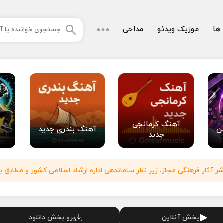
 ها
موزیک ویدئو
مداحی
آهنگ کرمانجی
ن
آهنگ بندری جدید
جدید
آثار فرهنگی مجاز، زیر نظر ساماندهی اداره ارشاد اسلامی کشور و مطابق با
پخش آنلاین
برو بخش دانلود