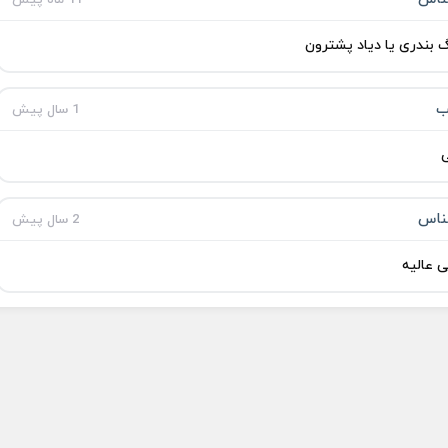
 بندری یا دیاد پشترون
ب
1 سال پیش
ی
ناس
2 سال پیش
 عالیه