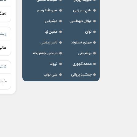
عادل میرزایی
امیرحافظ رنجبر
اهنگ
عرفان طهماسبی
عرشیاس
نوان
معین زد
زین
مهدی احمدوند
ناصر زینعلی
عال
بهنام بانی
مرتضی جعفرزاده
محمد کجوری
نیواد
ناش
جمشید پروانی
علی نواب
خیلی