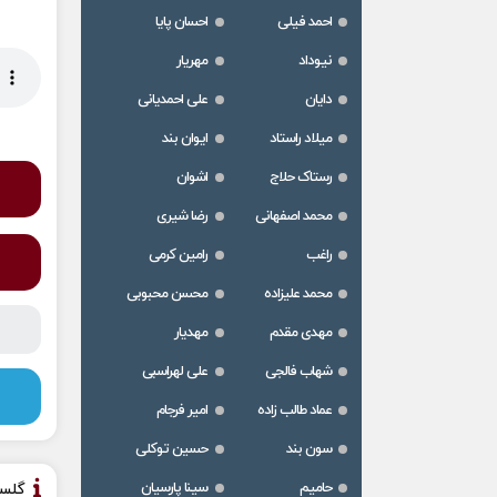
احمد فیلی
احسان پایا
نیوداد
مهریار
دایان
علی احمدیانی
میلاد راستاد
ایوان بند
رستاک حلاج
اشوان
محمد اصفهانی
رضا شیری
راغب
رامین کرمی
محمد علیزاده
محسن محبوبی
مهدی مقدم
مهدیار
شهاب فالجی
علی لهراسبی
عماد طالب زاده
امیر فرجام
سون بند
حسین توکلی
حامیم
سینا پارسیان
گلس