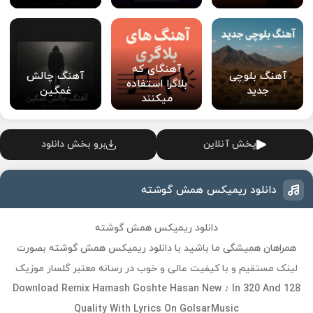
آهنگای که
آهنگ بلوچی
آهنگ چالش
بلاگرا استفاده
جدید
غمگین
میکنند
پخش آنلاین
برو بخش دانلود
دانلود ریمیکس همش گوشته
دانلود ریمیکس همش گوشته
همراهان همیشگی ما باشید با دانلود ریمیکس همش گوشته بصورت
لینک مستقیم و با کیفیت عالی و خوب در رسانه معتبر گلسار موزیک
Download Remix Hamash Goshte Hasan New ♪ In 320 And 128
Quality With Lyrics On GolsarMusic