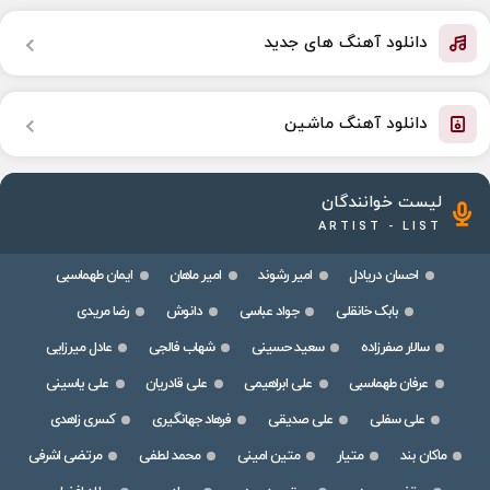
دانلود آهنگ های جدید
دانلود آهنگ ماشین
لیست خوانندگان
ARTIST - LIST
احسان دریادل
امیر رشوند
امیر ماهان
ایمان طهماسبی
بابک خانقلی
جواد عباسی
دانوش
رضا مریدی
سالار صفرزاده
سعید حسینی
شهاب فالجی
عادل میرزایی
عرفان طهماسبی
علی ابراهیمی
علی قادریان
علی یاسینی
علی سفلی
علی صدیقی
فرهاد جهانگیری
کسری زاهدی
ماکان بند
متیار
متین امینی
محمد لطفی
مرتضی اشرفی