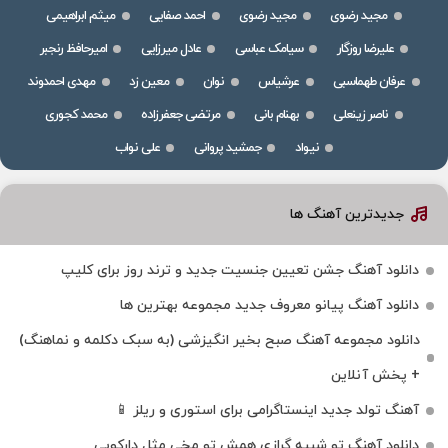
مجید رضوی
مجید رضوی
احمد صفایی
میثم ابراهیمی
علیرضا روزگار
سیامک عباسی
عادل میرزایی
امیرحافظ رنجبر
عرفان طهماسبی
عرشیاس
نوان
معین زد
مهدی احمدوند
ناصر زینعلی
بهنام بانی
مرتضی جعفرزاده
محمد کجوری
نیواد
جمشید پروانی
علی نواب
جدیدترین آهنگ ها
دانلود آهنگ جشن تعیین جنسیت جدید و ترند روز برای کلیپ
دانلود آهنگ پیانو معروف جدید مجموعه بهترین ها
دانلود مجموعه آهنگ صبح بخیر انگیزشی (به سبک دکلمه و نماهنگ)
+ پخش آنلاین
آهنگ تولد جدید اینستاگرامی برای استوری و ریلز 📱
دانلود آهنگ تو شبیه گرازی همش تو مخی مثل دارکوبی