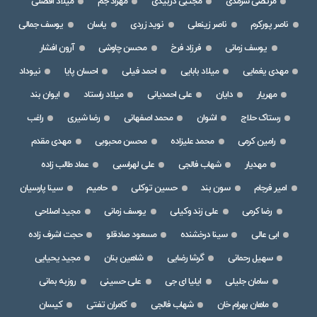
مرتضی سرمدی
مجتبی دربیدی
مهراد جم
میلاد افضلی
ناصر پورکرم
ناصر زینعلی
نوید زردی
یاسان
یوسف جمالی
یوسف زمانی
فرزاد فرخ
محسن چاوشی
آرون افشار
مهدی یغمایی
میلاد بابایی
احمد فیلی
احسان پایا
نیوداد
مهریار
دایان
علی احمدیانی
میلاد راستاد
ایوان بند
رستاک حلاج
اشوان
محمد اصفهانی
رضا شیری
راغب
رامین کرمی
محمد علیزاده
محسن محبوبی
مهدی مقدم
مهدیار
شهاب فالجی
علی لهراسبی
عماد طالب زاده
امیر فرجام
سون بند
حسین توکلی
حامیم
سینا پارسیان
رضا کرمی
علی زند وکیلی
یوسف زمانی
مجید اصلاحی
ابی عالی
سینا درخشنده
مسعود صادقلو
حجت اشرف زاده
سهیل رحمانی
گرشا رضایی
شاهین بنان
مجید یحیایی
سامان جلیلی
ایلیا ای جی
علی حسینی
روزبه بمانی
ماهان بهرام خان
شهاب فالجی
کامران تفتی
کیسان