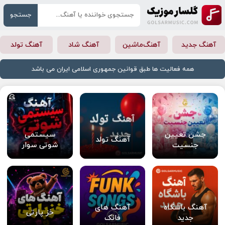
جستجو
آهنگ جدید
آهنگ‌ماشین
آهنگ شاد
آهنگ تولد
همه فعالیت ها طبق قوانین جمهوری اسلامی ایران می باشد
جشن تعیین
سیستمی
آهنگ تولد
جنسیت
شوتی سوار
آهنگ باشگاه
آهنگ های
خز پارتی
جدید
فانک