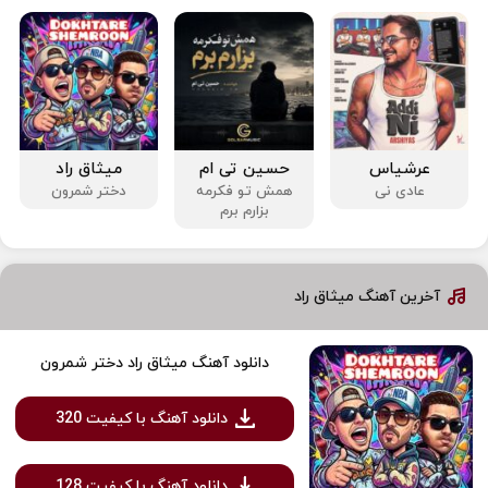
عرشیاس
حسین تی ام
میثاق راد
عادی نی
همش تو فکرمه
دختر شمرون
بزارم برم
آخرین آهنگ میثاق راد
دانلود آهنگ میثاق راد دختر شمرون
دانلود آهنگ با کیفیت 320
دانلود آهنگ با کیفیت 128