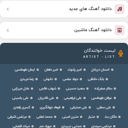
دانلود آهنگ های جدید
دانلود آهنگ ماشین
لیست خوانندگان
ARTIST - LIST
احسان دریادل
امیر رشوند
امیر ماهان
ایمان طهماسبی
بابک خانقلی
جواد عباسی
دانوش
رضا مریدی
سالار صفرزاده
سعید حسینی
شهاب فالجی
عادل میرزایی
عرفان طهماسبی
علی ابراهیمی
علی قادریان
علی یاسینی
علی سفلی
علی صدیقی
فرهاد جهانگیری
کسری زاهدی
ماکان بند
متیار
متین امینی
محمد لطفی
مرتضی اشرفی
مرتضی سرمدی
مجتبی دربیدی
مهراد جم
میلاد افضلی