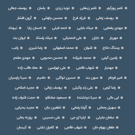
ناصر پورکرم
ناصر زینعلی
نوید زردی
یاسان
یوسف جمالی
یوسف زمانی
فرزاد فرخ
محسن چاوشی
آرون افشار
مهدی یغمایی
میلاد بابایی
احمد فیلی
احسان پایا
نیوداد
مهریار
دایان
علی احمدیانی
میلاد راستاد
ایوان بند
رستاک حلاج
اشوان
محمد اصفهانی
رضا شیری
راغب
رامین کرمی
محمد علیزاده
محسن محبوبی
مهدی مقدم
مهدیار
شهاب فالجی
علی لهراسبی
عماد طالب زاده
امیر فرجام
سون بند
حسین توکلی
حامیم
سینا پارسیان
رضا کرمی
علی زند وکیلی
یوسف زمانی
مجید اصلاحی
ابی عالی
سینا درخشنده
مسعود صادقلو
حجت اشرف زاده
سهیل رحمانی
گرشا رضایی
شاهین بنان
مجید یحیایی
سامان جلیلی
ایلیا ای جی
علی حسینی
روزبه بمانی
ماهان بهرام خان
شهاب فالجی
کامران تفتی
کیسان