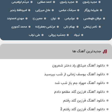
مجید رضوی
مجید رضوی
احمد صفایی
میثم ابراهیمی
علیرضا روزگار
سیامک عباسی
عادل میرزایی
امیرحافظ رنجبر
عرفان طهماسبی
عرشیاس
نوان
معین زد
مهدی احمدوند
ناصر زینعلی
بهنام بانی
مرتضی جعفرزاده
محمد کجوری
نیواد
جمشید پروانی
علی نواب
جدیدترین آهنگ ها
دانلود آهنگ میثاق راد دختر شمرون
دانلود آهنگ یوسف زمانی از شب بپرسید
دانلود آهنگ مهراد جم باز شب شد
دانلود آهنگ فرزین گلد عقلمو دادم
دانلود آهنگ فرزین گلد رفتم
دانلود آهنگ فرزین گلد رفتم 2