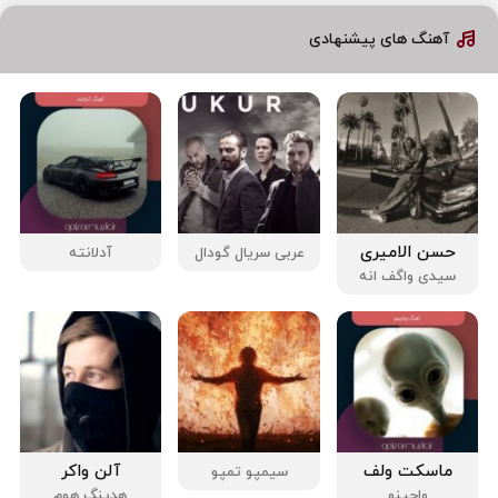
آهنگ های پیشنهادی
حسن الامیری
عربی سریال گودال
آدلانته
سیدی واگف انه
ماسکت ولف
آلن واکر
سیمپو تمپو
واچینو
هدینگ هوم