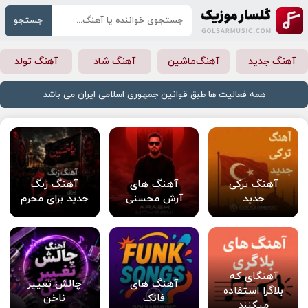
جستجو
آهنگ جدید
آهنگ‌ماشین
آهنگ شاد
آهنگ تولد
همه فعالیت ها طبق قوانین جمهوری اسلامی ایران می باشد
آهنگ ترکی
آهنگ های
آهنگ زنگ
جدید
آرش محسنی
جدید برای محرم
آهنگای که
آهنگ های
چالش تغییر
بلاگرا استفاده
فانک
ناخن
میکنند