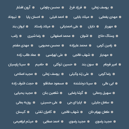
یوسف زمانی
فرزاد فرخ
محسن چاوشی
آرون افشار
مهدی یغمایی
میلاد بابایی
احمد فیلی
احسان پایا
نیوداد
مهریار
دایان
علی احمدیانی
میلاد راستاد
ایوان بند
رستاک حلاج
اشوان
محمد اصفهانی
رضا شیری
راغب
رامین کرمی
محمد علیزاده
محسن محبوبی
مهدی مقدم
مهدیار
شهاب فالجی
علی لهراسبی
عماد طالب زاده
امیر فرجام
سون بند
حسین توکلی
حامیم
سینا پارسیان
رضا کرمی
علی زند وکیلی
یوسف زمانی
مجید اصلاحی
ابی عالی
سینا درخشنده
مسعود صادقلو
حجت اشرف زاده
سهیل رحمانی
گرشا رضایی
شاهین بنان
مجید یحیایی
سامان جلیلی
ایلیا ای جی
علی حسینی
روزبه بمانی
ماهان بهرام خان
شهاب فالجی
کامران تفتی
کیسان
مجید رضوی
مجید رضوی
احمد صفایی
میثم ابراهیمی