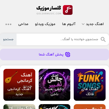
اهنگ جدید
آلبوم ها
موزیک ویدئو
مداحی
جستجو
پخش آهنگ شما
آهنگ های
چالش تغییر
آهنگ کرمانجی
فانک
ناخن
جدید