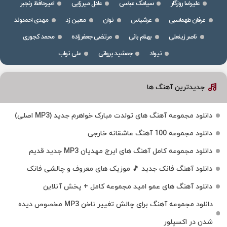
علیرضا روزگار
سیامک عباسی
عادل میرزایی
امیرحافظ رنجبر
عرفان طهماسبی
عرشیاس
نوان
معین زد
مهدی احمدوند
ناصر زینعلی
بهنام بانی
مرتضی جعفرزاده
محمد کجوری
نیواد
جمشید پروانی
علی نواب
جدیدترین آهنگ ها
دانلود مجموعه آهنگ های تولدت مبارک خواهرم جدید (MP3 اصلی)
دانلود مجموعه 100 آهنگ عاشقانه خارجی
دانلود مجموعه کامل آهنگ های ایرج مهدیان MP3 جدید قدیم
دانلود آهنگ فانک جدید 🎵 موزیک‌ های معروف و چالشی فانک
دانلود آهنگ های عمو امید مجموعه کامل + پخش آنلاین
دانلود مجموعه آهنگ برای چالش تغییر ناخن MP3 مخصوص دیده
شدن در اکسپلور