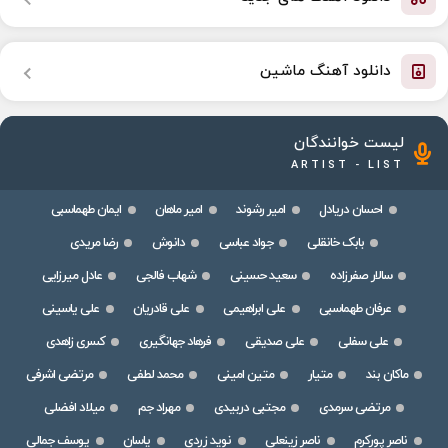
دانلود آهنگ ماشین
لیست خوانندگان
ARTIST - LIST
احسان دریادل
امیر رشوند
امیر ماهان
ایمان طهماسبی
بابک خانقلی
جواد عباسی
دانوش
رضا مریدی
سالار صفرزاده
سعید حسینی
شهاب فالجی
عادل میرزایی
عرفان طهماسبی
علی ابراهیمی
علی قادریان
علی یاسینی
علی سفلی
علی صدیقی
فرهاد جهانگیری
کسری زاهدی
ماکان بند
متیار
متین امینی
محمد لطفی
مرتضی اشرفی
مرتضی سرمدی
مجتبی دربیدی
مهراد جم
میلاد افضلی
ناصر پورکرم
ناصر زینعلی
نوید زردی
یاسان
یوسف جمالی