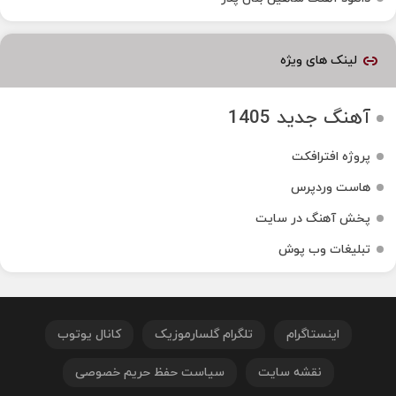
لینک های ویژه
آهنگ جدید 1405
پروژه افترافکت
هاست وردپرس
پخش آهنگ در سایت
تبلیغات وب پوش
اینستاگرام
تلگرام گلسارموزیک
کانال یوتوب
نقشه سایت
سیاست حفظ حریم خصوصی