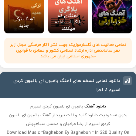
آهنگای که
آهنگ ترکی
خز پارتی
بلاگرا استفاده
جدید
میکنند
تمامی فعالیت های گلسارموزیک جهت نشر آثار فرهنگی مجاز، زیر
نظر ساماندهی اداره ارشاد اسلامی کشور و مطابق با قوانین
جمهوری اسلامی ایران می باشد
دانلود تمامی نسخه های آهنگ باغبون ای باغبون کردی
اسیرم 2 اجرا
دانلود آهنگ
باغبون ای باغبون کردی اسیرم
بدون محدودیت دانلود کنید و لذت ببرید از آهنگ باغبون ای باغبون
کردی اسیرم از رضا مرادیان و محسن سیاهپوش
Download Music “Baghebon Ey Baghebon ” In 320 Quality On