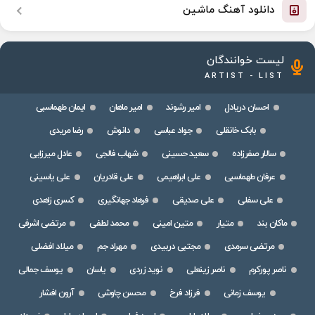
دانلود آهنگ ماشین
لیست خوانندگان
ARTIST - LIST
احسان دریادل
امیر رشوند
امیر ماهان
ایمان طهماسبی
بابک خانقلی
جواد عباسی
دانوش
رضا مریدی
سالار صفرزاده
سعید حسینی
شهاب فالجی
عادل میرزایی
عرفان طهماسبی
علی ابراهیمی
علی قادریان
علی یاسینی
علی سفلی
علی صدیقی
فرهاد جهانگیری
کسری زاهدی
ماکان بند
متیار
متین امینی
محمد لطفی
مرتضی اشرفی
مرتضی سرمدی
مجتبی دربیدی
مهراد جم
میلاد افضلی
ناصر پورکرم
ناصر زینعلی
نوید زردی
یاسان
یوسف جمالی
یوسف زمانی
فرزاد فرخ
محسن چاوشی
آرون افشار