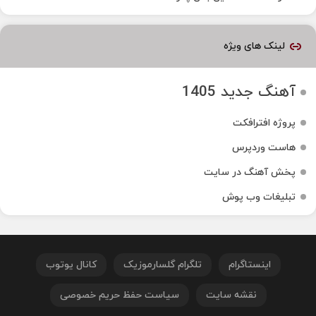
لینک های ویژه
آهنگ جدید 1405
پروژه افترافکت
هاست وردپرس
پخش آهنگ در سایت
تبلیغات وب پوش
اینستاگرام
تلگرام گلسارموزیک
کانال یوتوب
نقشه سایت
سیاست حفظ حریم خصوصی