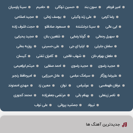
امیر فرجام
سون بند
حسین توکلی
حامیم
سینا پارسیان
رضا کرمی
علی زند وکیلی
یوسف زمانی
مجید اصلاحی
ابی عالی
سینا درخشنده
مسعود صادقلو
حجت اشرف زاده
سهیل رحمانی
گرشا رضایی
شاهین بنان
مجید یحیایی
سامان جلیلی
ایلیا ای جی
علی حسینی
روزبه بمانی
ماهان بهرام خان
شهاب فالجی
کامران تفتی
کیسان
مجید رضوی
مجید رضوی
احمد صفایی
میثم ابراهیمی
علیرضا روزگار
سیامک عباسی
عادل میرزایی
امیرحافظ رنجبر
عرفان طهماسبی
عرشیاس
نوان
معین زد
مهدی احمدوند
ناصر زینعلی
بهنام بانی
مرتضی جعفرزاده
محمد کجوری
نیواد
جمشید پروانی
علی نواب
جدیدترین آهنگ ها