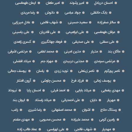
احسان دریادل
امیر رشوند
امیر ماهان
ایمان طهماسبی
بابک خانقلی
جواد عباسی
دانوش
رضا مریدی
سالار صفرزاده
سعید حسینی
شهاب فالجی
عادل میرزایی
عرفان طهماسبی
علی ابراهیمی
علی قادریان
علی یاسینی
علی سفلی
علی صدیقی
فرهاد جهانگیری
کسری زاهدی
ماکان بند
متیار
متین امینی
محمد لطفی
مرتضی اشرفی
مرتضی سرمدی
مجتبی دربیدی
مهراد جم
میلاد افضلی
ناصر پورکرم
ناصر زینعلی
نوید زردی
یاسان
یوسف جمالی
یوسف زمانی
فرزاد فرخ
محسن چاوشی
آرون افشار
مهدی یغمایی
میلاد بابایی
احمد فیلی
احسان پایا
نیوداد
مهریار
دایان
علی احمدیانی
میلاد راستاد
ایوان بند
رستاک حلاج
اشوان
محمد اصفهانی
رضا شیری
راغب
رامین کرمی
محمد علیزاده
محسن محبوبی
مهدی مقدم
مهدیار
شهاب فالجی
علی لهراسبی
عماد طالب زاده