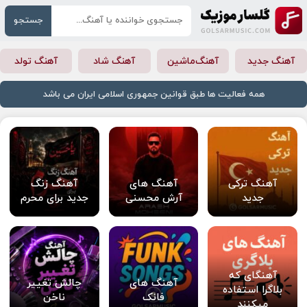
جستجو
آهنگ جدید
آهنگ‌ماشین
آهنگ شاد
آهنگ تولد
همه فعالیت ها طبق قوانین جمهوری اسلامی ایران می باشد
آهنگ ترکی
آهنگ های
آهنگ زنگ
جدید
آرش محسنی
جدید برای محرم
آهنگای که
آهنگ های
چالش تغییر
بلاگرا استفاده
فانک
ناخن
میکنند