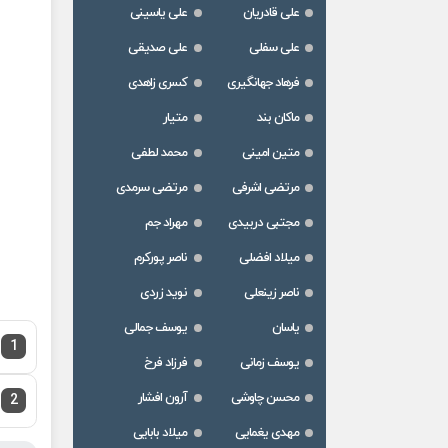
علی قادریان
علی یاسینی
علی سفلی
علی صدیقی
فرهاد جهانگیری
کسری زاهدی
ماکان بند
متیار
متین امینی
محمد لطفی
مرتضی اشرفی
مرتضی سرمدی
مجتبی دربیدی
مهراد جم
میلاد افضلی
ناصر پورکرم
ناصر زینعلی
نوید زردی
یاسان
یوسف جمالی
1
یوسف زمانی
فرزاد فرخ
محسن چاوشی
آرون افشار
2
مهدی یغمایی
میلاد بابایی