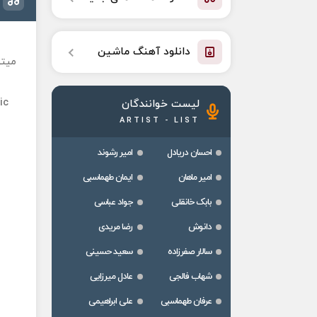
دانلود آهنگ ماشین
میتو
ic
لیست خوانندگان
ARTIST - LIST
احسان دریادل
امیر رشوند
امیر ماهان
ایمان طهماسبی
بابک خانقلی
جواد عباسی
دانوش
رضا مریدی
سالار صفرزاده
سعید حسینی
شهاب فالجی
عادل میرزایی
عرفان طهماسبی
علی ابراهیمی