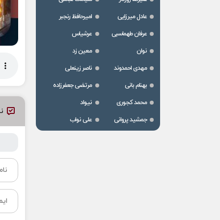
عادل میرزایی
امیرحافظ رنجبر
عرفان طهماسبی
عرشیاس
نوان
معین زد
مهدی احمدوند
ناصر زینعلی
بهنام بانی
مرتضی جعفرزاده
محمد کجوری
نیواد
نظ
جمشید پروانی
علی نواب