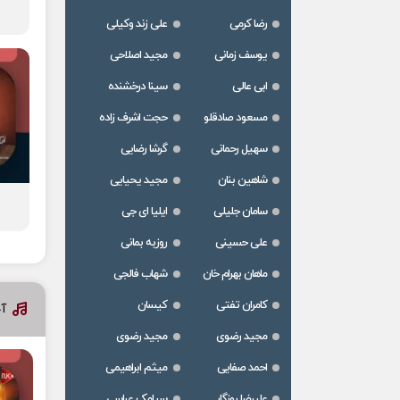
رضا کرمی
علی زند وکیلی
یوسف زمانی
مجید اصلاحی
ابی عالی
سینا درخشنده
مسعود صادقلو
حجت اشرف زاده
سهیل رحمانی
گرشا رضایی
شاهین بنان
مجید یحیایی
سامان جلیلی
ایلیا ای جی
علی حسینی
روزبه بمانی
ماهان بهرام خان
شهاب فالجی
کامران تفتی
کیسان
آ
مجید رضوی
مجید رضوی
احمد صفایی
میثم ابراهیمی
علیرضا روزگار
سیامک عباسی