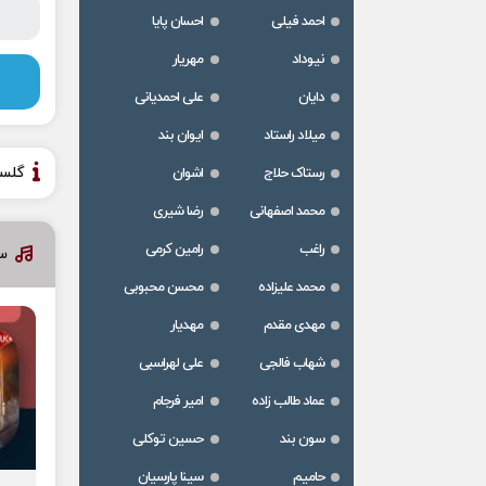
احمد فیلی
احسان پایا
نیوداد
مهریار
دایان
علی احمدیانی
میلاد راستاد
ایوان بند
گلس
رستاک حلاج
اشوان
محمد اصفهانی
رضا شیری
راغب
رامین کرمی
س
محمد علیزاده
محسن محبوبی
مهدی مقدم
مهدیار
شهاب فالجی
علی لهراسبی
عماد طالب زاده
امیر فرجام
سون بند
حسین توکلی
حامیم
سینا پارسیان