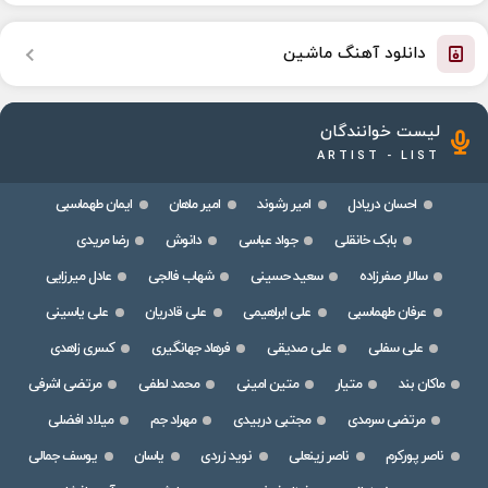
دانلود آهنگ ماشین
لیست خوانندگان
ARTIST - LIST
احسان دریادل
امیر رشوند
امیر ماهان
ایمان طهماسبی
بابک خانقلی
جواد عباسی
دانوش
رضا مریدی
سالار صفرزاده
سعید حسینی
شهاب فالجی
عادل میرزایی
عرفان طهماسبی
علی ابراهیمی
علی قادریان
علی یاسینی
علی سفلی
علی صدیقی
فرهاد جهانگیری
کسری زاهدی
ماکان بند
متیار
متین امینی
محمد لطفی
مرتضی اشرفی
مرتضی سرمدی
مجتبی دربیدی
مهراد جم
میلاد افضلی
ناصر پورکرم
ناصر زینعلی
نوید زردی
یاسان
یوسف جمالی