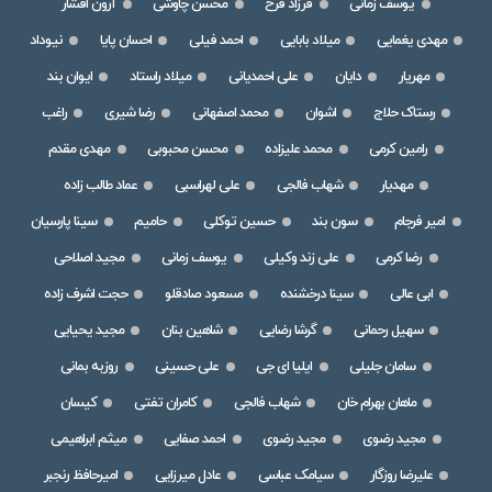
یوسف زمانی
فرزاد فرخ
محسن چاوشی
آرون افشار
مهدی یغمایی
میلاد بابایی
احمد فیلی
احسان پایا
نیوداد
مهریار
دایان
علی احمدیانی
میلاد راستاد
ایوان بند
رستاک حلاج
اشوان
محمد اصفهانی
رضا شیری
راغب
رامین کرمی
محمد علیزاده
محسن محبوبی
مهدی مقدم
مهدیار
شهاب فالجی
علی لهراسبی
عماد طالب زاده
امیر فرجام
سون بند
حسین توکلی
حامیم
سینا پارسیان
رضا کرمی
علی زند وکیلی
یوسف زمانی
مجید اصلاحی
ابی عالی
سینا درخشنده
مسعود صادقلو
حجت اشرف زاده
سهیل رحمانی
گرشا رضایی
شاهین بنان
مجید یحیایی
سامان جلیلی
ایلیا ای جی
علی حسینی
روزبه بمانی
ماهان بهرام خان
شهاب فالجی
کامران تفتی
کیسان
مجید رضوی
مجید رضوی
احمد صفایی
میثم ابراهیمی
علیرضا روزگار
سیامک عباسی
عادل میرزایی
امیرحافظ رنجبر