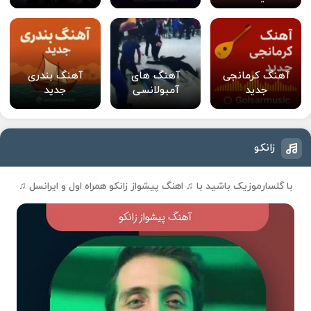
آهنگ کرمانجی
آهنگ های
آهنگ بندری
جدید
آمبولانسی
جدید
زانکو
با گلسارموزیک باشید با ♫
اهنگ پیشواز زانکو
همراه اول و ایرانسل ♫