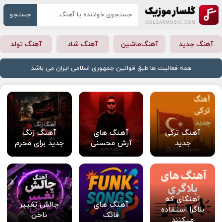
جستجو
آهنگ جدید
آهنگ‌ماشین
آهنگ شاد
آهنگ تولد
همه فعالیت ها طبق قوانین جمهوری اسلامی ایران می باشد
آهنگ ترکی
آهنگ های
آهنگ زنگ
جدید
آرش محسنی
جدید برای محرم
آهنگای که
آهنگ های
چالش تغییر
بلاگرا استفاده
فانک
ناخن
میکنند