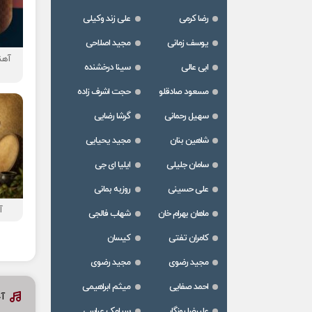
رضا کرمی
علی زند وکیلی
یوسف زمانی
مجید اصلاحی
آهن
ابی عالی
سینا درخشنده
مسعود صادقلو
حجت اشرف زاده
سهیل رحمانی
گرشا رضایی
شاهین بنان
مجید یحیایی
سامان جلیلی
ایلیا ای جی
علی حسینی
روزبه بمانی
آ
ماهان بهرام خان
شهاب فالجی
کامران تفتی
کیسان
مجید رضوی
مجید رضوی
احمد صفایی
میثم ابراهیمی
آ
علیرضا روزگار
سیامک عباسی