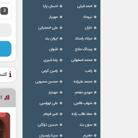
احمد فیلی
احسان پایا
3
نیوداد
مهریار
دایان
علی احمدیانی
میلاد راستاد
ایوان بند
رستاک حلاج
اشوان
محمد اصفهانی
رضا شیری
راغب
رامین کرمی
گلس
محمد علیزاده
محسن محبوبی
مهدی مقدم
مهدیار
آ
شهاب فالجی
علی لهراسبی
عماد طالب زاده
امیر فرجام
سون بند
حسین توکلی
حامیم
سینا پارسیان