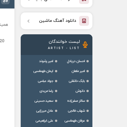
دانلود آهنگ ماشین
همینک
320
لیست خوانندگان
ARTIST - LIST
احسان دریادل
امیر رشوند
امیر ماهان
ایمان طهماسبی
بابک خانقلی
جواد عباسی
دانوش
رضا مریدی
سالار صفرزاده
سعید حسینی
شهاب فالجی
عادل میرزایی
عرفان طهماسبی
علی ابراهیمی