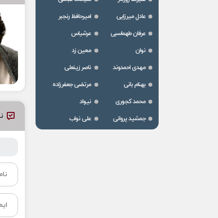
عادل میرزایی
امیرحافظ رنجبر
عرفان طهماسبی
عرشیاس
نوان
معین زد
مهدی احمدوند
ناصر زینعلی
بهنام بانی
مرتضی جعفرزاده
محمد کجوری
نیواد
نظ
جمشید پروانی
علی نواب