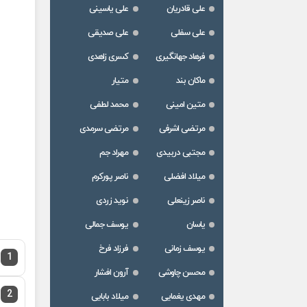
علی قادریان
علی یاسینی
علی سفلی
علی صدیقی
فرهاد جهانگیری
کسری زاهدی
ماکان بند
متیار
متین امینی
محمد لطفی
مرتضی اشرفی
مرتضی سرمدی
مجتبی دربیدی
مهراد جم
میلاد افضلی
ناصر پورکرم
ناصر زینعلی
نوید زردی
یاسان
یوسف جمالی
یوسف زمانی
فرزاد فرخ
1
محسن چاوشی
آرون افشار
2
مهدی یغمایی
میلاد بابایی