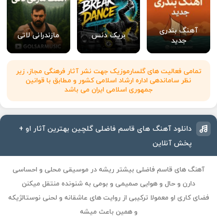
آهنگ بندری
بریک دنس
مازندرانی لاتی
جدید
تمامی فعالیت های گلسارموزیک جهت نشر آثار فرهنگی مجاز، زیر
نظر ساماندهی اداره ارشاد اسلامی کشور و مطابق با قوانین
جمهوری اسلامی ایران می باشد
دانلود آهنگ های قاسم فاضلی گلچین بهترین آثار او +
پخش آنلاین
آهنگ های قاسم فاضلی
بیشتر ریشه در موسیقی محلی و احساسی
دارن و حال و هوایی صمیمی و بومی به شنونده منتقل میکنن
فضای کاری او معمولا ترکیبی از روایت های عاشقانه و لحنی نوستالژیکه
و همین باعث میشه