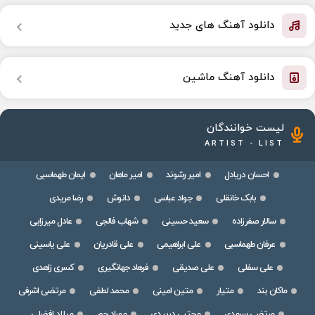
دانلود آهنگ های جدید
دانلود آهنگ ماشین
لیست خوانندگان
ARTIST - LIST
احسان دریادل
امیر رشوند
امیر ماهان
ایمان طهماسبی
بابک خانقلی
جواد عباسی
دانوش
رضا مریدی
سالار صفرزاده
سعید حسینی
شهاب فالجی
عادل میرزایی
عرفان طهماسبی
علی ابراهیمی
علی قادریان
علی یاسینی
علی سفلی
علی صدیقی
فرهاد جهانگیری
کسری زاهدی
ماکان بند
متیار
متین امینی
محمد لطفی
مرتضی اشرفی
مرتضی سرمدی
مجتبی دربیدی
مهراد جم
میلاد افضلی