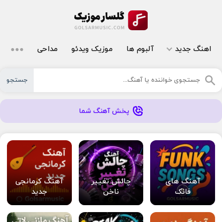
اهنگ جدید
آلبوم ها
موزیک ویدئو
مداحی
جستجو
پخش آهنگ شما
آهنگ های
چالش تغییر
آهنگ کرمانجی
فانک
ناخن
جدید