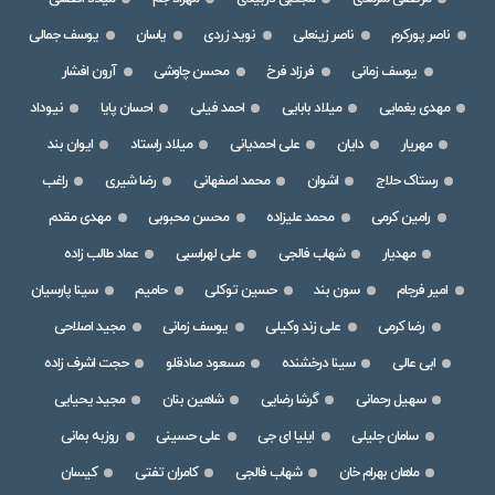
ناصر پورکرم
ناصر زینعلی
نوید زردی
یاسان
یوسف جمالی
یوسف زمانی
فرزاد فرخ
محسن چاوشی
آرون افشار
مهدی یغمایی
میلاد بابایی
احمد فیلی
احسان پایا
نیوداد
مهریار
دایان
علی احمدیانی
میلاد راستاد
ایوان بند
رستاک حلاج
اشوان
محمد اصفهانی
رضا شیری
راغب
رامین کرمی
محمد علیزاده
محسن محبوبی
مهدی مقدم
مهدیار
شهاب فالجی
علی لهراسبی
عماد طالب زاده
امیر فرجام
سون بند
حسین توکلی
حامیم
سینا پارسیان
رضا کرمی
علی زند وکیلی
یوسف زمانی
مجید اصلاحی
ابی عالی
سینا درخشنده
مسعود صادقلو
حجت اشرف زاده
سهیل رحمانی
گرشا رضایی
شاهین بنان
مجید یحیایی
سامان جلیلی
ایلیا ای جی
علی حسینی
روزبه بمانی
ماهان بهرام خان
شهاب فالجی
کامران تفتی
کیسان