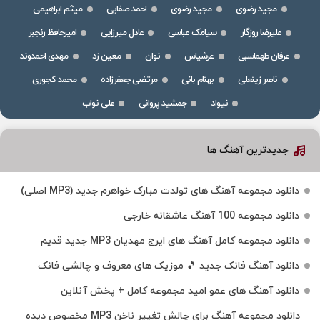
مجید رضوی
مجید رضوی
احمد صفایی
میثم ابراهیمی
علیرضا روزگار
سیامک عباسی
عادل میرزایی
امیرحافظ رنجبر
عرفان طهماسبی
عرشیاس
نوان
معین زد
مهدی احمدوند
ناصر زینعلی
بهنام بانی
مرتضی جعفرزاده
محمد کجوری
نیواد
جمشید پروانی
علی نواب
جدیدترین آهنگ ها
دانلود مجموعه آهنگ های تولدت مبارک خواهرم جدید (MP3 اصلی)
دانلود مجموعه 100 آهنگ عاشقانه خارجی
دانلود مجموعه کامل آهنگ های ایرج مهدیان MP3 جدید قدیم
دانلود آهنگ فانک جدید 🎵 موزیک‌ های معروف و چالشی فانک
دانلود آهنگ های عمو امید مجموعه کامل + پخش آنلاین
دانلود مجموعه آهنگ برای چالش تغییر ناخن MP3 مخصوص دیده