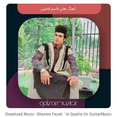
Download Music “Ghasem Fazeli ” In Quality On GolsarMusic