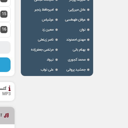
عادل میرزایی
امیرحافظ رنجبر
15
عرفان طهماسبی
عرشیاس
16
نوان
معین زد
مهدی احمدوند
ناصر زینعلی
بهنام بانی
مرتضی جعفرزاده
محمد کجوری
نیواد
جمشید پروانی
علی نواب
گلس
MP3
آ