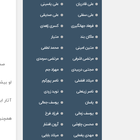
علی قادریان
علی یاسینی
علی سفلی
علی صدیقی
فرهاد جهانگیری
کسری زاهدی
ماکان بند
متیار
متین امینی
محمد لطفی
مرتضی اشرفی
مرتضی سرمدی
صدا
مجتبی دربیدی
مهراد جم
میلاد افضلی
ناصر پورکرم
او بیش
ناصر زینعلی
نوید زردی
آثار ا
یاسان
یوسف جمالی
یوسف زمانی
فرزاد فرخ
همچنین
محسن چاوشی
آرون افشار
مهدی یغمایی
میلاد بابایی