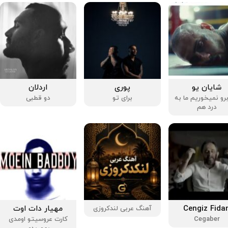
شایان یو
پوری
اردلان
 برو نمیخوریم ما به
برای تو
دو قطبی
درد هم
Cengiz Fida
مهیار دات اوت
آهنگ عربی لندکروزی
Cegaber
کارت عروسیتو اومدی