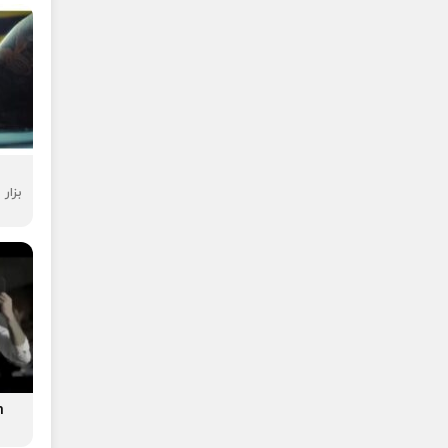
بزار
n