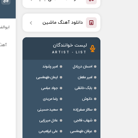
دانلود آهنگ ماشین
ابوال
آهنگ
لیست خوانندگان
ARTIST - LIST
احسان دریادل
امیر رشوند
امیر ماهان
ایمان طهماسبی
بابک خانقلی
جواد عباسی
دانوش
رضا مریدی
سالار صفرزاده
سعید حسینی
شهاب فالجی
عادل میرزایی
عرفان طهماسبی
علی ابراهیمی