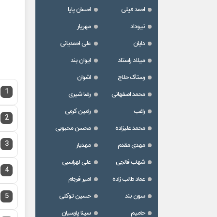
احمد فیلی
احسان پایا
نیوداد
مهریار
دایان
علی احمدیانی
میلاد راستاد
ایوان بند
رستاک حلاج
اشوان
1
محمد اصفهانی
رضا شیری
راغب
رامین کرمی
2
محمد علیزاده
محسن محبوبی
3
مهدی مقدم
مهدیار
شهاب فالجی
علی لهراسبی
4
عماد طالب زاده
امیر فرجام
سون بند
حسین توکلی
5
حامیم
سینا پارسیان