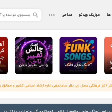
 ها
موزیک ویدئو
مداحی
ا
آ
آهنگ های فانک
چالش تغییر ناخن
آثار فرهنگی مجاز، زیر نظر ساماندهی اداره ارشاد اسلامی کشور و مطابق با
دانلود آهنگ های ابوالفضل غلامی (خواننده گل منو اذیت نکنید)