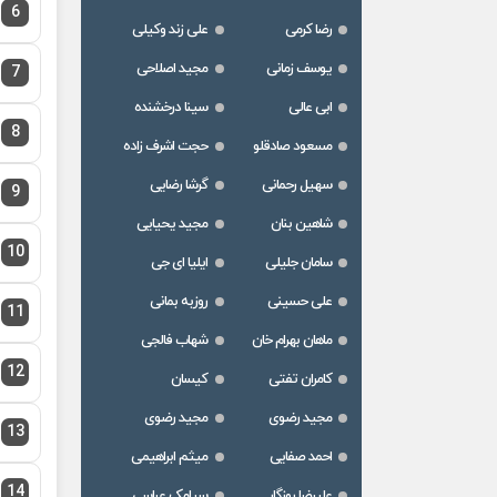
6
رضا کرمی
علی زند وکیلی
یوسف زمانی
مجید اصلاحی
7
ابی عالی
سینا درخشنده
8
مسعود صادقلو
حجت اشرف زاده
سهیل رحمانی
گرشا رضایی
9
شاهین بنان
مجید یحیایی
10
سامان جلیلی
ایلیا ای جی
علی حسینی
روزبه بمانی
11
ماهان بهرام خان
شهاب فالجی
12
کامران تفتی
کیسان
مجید رضوی
مجید رضوی
13
احمد صفایی
میثم ابراهیمی
14
علیرضا روزگار
سیامک عباسی