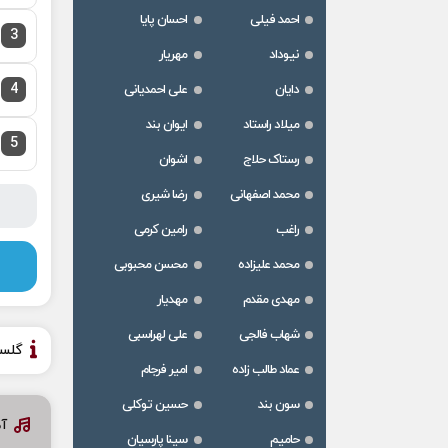
احمد فیلی
احسان پایا
3
نیوداد
مهریار
4
دایان
علی احمدیانی
میلاد راستاد
ایوان بند
5
رستاک حلاج
اشوان
محمد اصفهانی
رضا شیری
راغب
رامین کرمی
محمد علیزاده
محسن محبوبی
مهدی مقدم
مهدیار
شهاب فالجی
علی لهراسبی
گلس
عماد طالب زاده
امیر فرجام
سون بند
حسین توکلی
آ
حامیم
سینا پارسیان