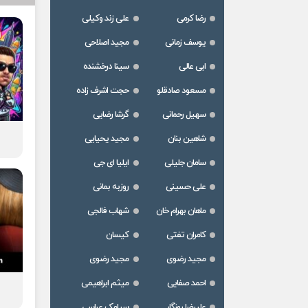
رضا کرمی
علی زند وکیلی
یوسف زمانی
مجید اصلاحی
ابی عالی
سینا درخشنده
مسعود صادقلو
حجت اشرف زاده
سهیل رحمانی
گرشا رضایی
شاهین بنان
مجید یحیایی
سامان جلیلی
ایلیا ای جی
علی حسینی
روزبه بمانی
ماهان بهرام خان
شهاب فالجی
کامران تفتی
کیسان
مجید رضوی
مجید رضوی
احمد صفایی
میثم ابراهیمی
علیرضا روزگار
سیامک عباسی