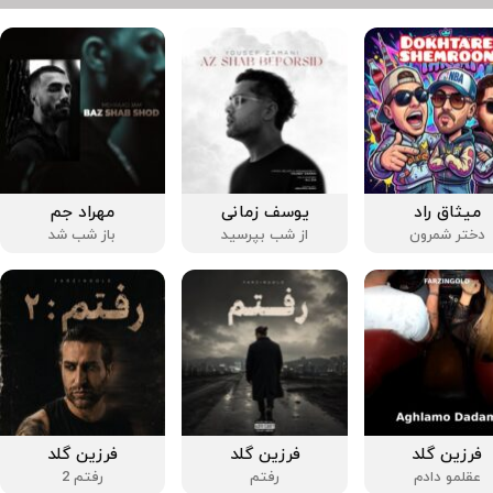
میثاق راد
یوسف زمانی
مهراد جم
دختر شمرون
از شب بپرسید
باز شب شد
فرزین گلد
فرزین گلد
فرزین گلد
عقلمو دادم
رفتم
رفتم 2