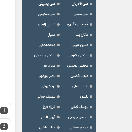
علی قادریان
علی یاسینی
علی سفلی
علی صدیقی
فرهاد جهانگیری
کسری زاهدی
ماکان بند
متیار
متین امینی
محمد لطفی
مرتضی اشرفی
مرتضی سرمدی
مجتبی دربیدی
مهراد جم
میلاد افضلی
ناصر پورکرم
ناصر زینعلی
نوید زردی
یاسان
یوسف جمالی
یوسف زمانی
فرزاد فرخ
1
محسن چاوشی
آرون افشار
2
مهدی یغمایی
میلاد بابایی