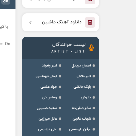
دانلود آهنگ ماشین
با کی
cs On
لیست خوانندگان
ARTIST - LIST
احسان دریادل
امیر رشوند
امیر ماهان
ایمان طهماسبی
بابک خانقلی
جواد عباسی
دانوش
رضا مریدی
سالار صفرزاده
سعید حسینی
شهاب فالجی
عادل میرزایی
عرفان طهماسبی
علی ابراهیمی