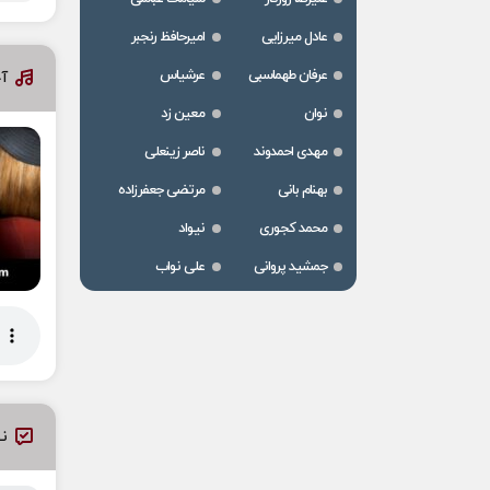
عادل میرزایی
امیرحافظ رنجبر
عرفان طهماسبی
عرشیاس
آخ
نوان
معین زد
مهدی احمدوند
ناصر زینعلی
بهنام بانی
مرتضی جعفرزاده
محمد کجوری
نیواد
جمشید پروانی
علی نواب
نظ