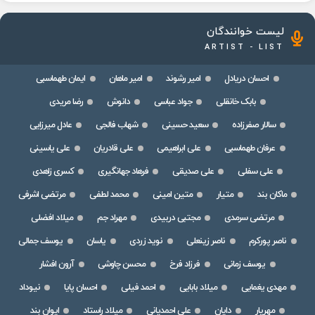
لیست خوانندگان
ARTIST - LIST
احسان دریادل
امیر رشوند
امیر ماهان
ایمان طهماسبی
بابک خانقلی
جواد عباسی
دانوش
رضا مریدی
سالار صفرزاده
سعید حسینی
شهاب فالجی
عادل میرزایی
عرفان طهماسبی
علی ابراهیمی
علی قادریان
علی یاسینی
علی سفلی
علی صدیقی
فرهاد جهانگیری
کسری زاهدی
ماکان بند
متیار
متین امینی
محمد لطفی
مرتضی اشرفی
مرتضی سرمدی
مجتبی دربیدی
مهراد جم
میلاد افضلی
ناصر پورکرم
ناصر زینعلی
نوید زردی
یاسان
یوسف جمالی
یوسف زمانی
فرزاد فرخ
محسن چاوشی
آرون افشار
مهدی یغمایی
میلاد بابایی
احمد فیلی
احسان پایا
نیوداد
مهریار
دایان
علی احمدیانی
میلاد راستاد
ایوان بند