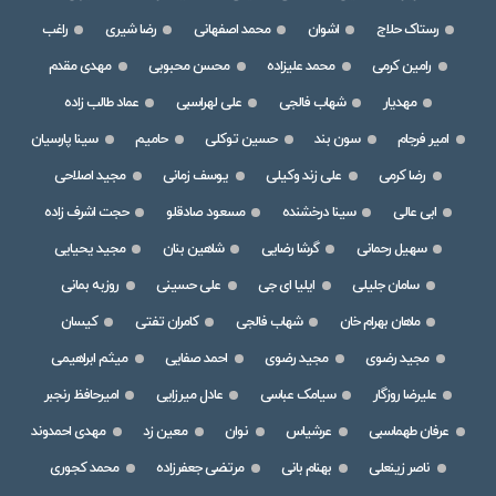
رستاک حلاج
اشوان
محمد اصفهانی
رضا شیری
راغب
رامین کرمی
محمد علیزاده
محسن محبوبی
مهدی مقدم
مهدیار
شهاب فالجی
علی لهراسبی
عماد طالب زاده
امیر فرجام
سون بند
حسین توکلی
حامیم
سینا پارسیان
رضا کرمی
علی زند وکیلی
یوسف زمانی
مجید اصلاحی
ابی عالی
سینا درخشنده
مسعود صادقلو
حجت اشرف زاده
سهیل رحمانی
گرشا رضایی
شاهین بنان
مجید یحیایی
سامان جلیلی
ایلیا ای جی
علی حسینی
روزبه بمانی
ماهان بهرام خان
شهاب فالجی
کامران تفتی
کیسان
مجید رضوی
مجید رضوی
احمد صفایی
میثم ابراهیمی
علیرضا روزگار
سیامک عباسی
عادل میرزایی
امیرحافظ رنجبر
عرفان طهماسبی
عرشیاس
نوان
معین زد
مهدی احمدوند
ناصر زینعلی
بهنام بانی
مرتضی جعفرزاده
محمد کجوری