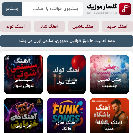
جستجو
آهنگ جدید
آهنگ‌ماشین
آهنگ شاد
آهنگ تولد
همه فعالیت ها طبق قوانین جمهوری اسلامی ایران می باشد
جشن تعیین
سیستمی
آهنگ تولد
جنسیت
شوتی سوار
آهنگ باشگاه
آهنگ های
خز پارتی
جدید
فانک