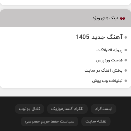
لینک های ویژه
آهنگ جدید 1405
پروژه افترافکت
هاست وردپرس
پخش آهنگ در سایت
تبلیغات وب پوش
اینستاگرام
تلگرام گلسارموزیک
کانال یوتوب
نقشه سایت
سیاست حفظ حریم خصوصی