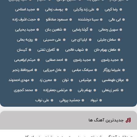
رضا کرمی
علی زند وکیلی
یوسف زمانی
مجید اصلاحی
ابی عالی
سینا درخشنده
مسعود صادقلو
حجت اشرف زاده
سهیل رحمانی
گرشا رضایی
شاهین بنان
مجید یحیایی
سامان جلیلی
ایلیا ای جی
علی حسینی
روزبه بمانی
ماهان بهرام خان
شهاب فالجی
کامران تفتی
کیسان
مجید رضوی
مجید رضوی
احمد صفایی
میثم ابراهیمی
علیرضا روزگار
سیامک عباسی
عادل میرزایی
امیرحافظ رنجبر
عرفان طهماسبی
عرشیاس
نوان
معین زد
مهدی احمدوند
ناصر زینعلی
بهنام بانی
مرتضی جعفرزاده
محمد کجوری
نیواد
جمشید پروانی
علی نواب
جدیدترین آهنگ ها