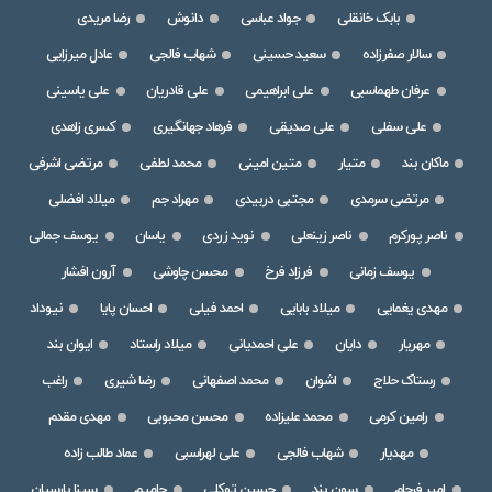
بابک خانقلی
جواد عباسی
دانوش
رضا مریدی
سالار صفرزاده
سعید حسینی
شهاب فالجی
عادل میرزایی
عرفان طهماسبی
علی ابراهیمی
علی قادریان
علی یاسینی
علی سفلی
علی صدیقی
فرهاد جهانگیری
کسری زاهدی
ماکان بند
متیار
متین امینی
محمد لطفی
مرتضی اشرفی
مرتضی سرمدی
مجتبی دربیدی
مهراد جم
میلاد افضلی
ناصر پورکرم
ناصر زینعلی
نوید زردی
یاسان
یوسف جمالی
یوسف زمانی
فرزاد فرخ
محسن چاوشی
آرون افشار
مهدی یغمایی
میلاد بابایی
احمد فیلی
احسان پایا
نیوداد
مهریار
دایان
علی احمدیانی
میلاد راستاد
ایوان بند
رستاک حلاج
اشوان
محمد اصفهانی
رضا شیری
راغب
رامین کرمی
محمد علیزاده
محسن محبوبی
مهدی مقدم
مهدیار
شهاب فالجی
علی لهراسبی
عماد طالب زاده
امیر فرجام
سون بند
حسین توکلی
حامیم
سینا پارسیان