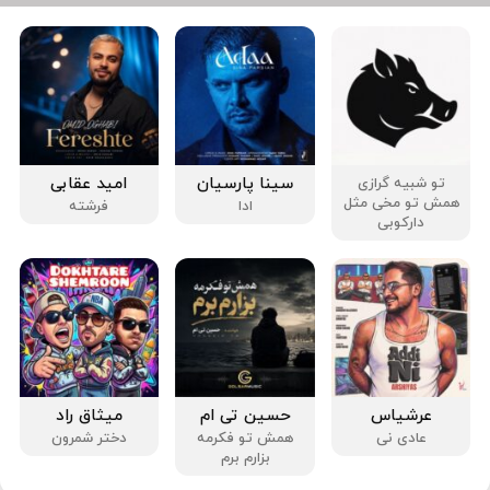
سینا پارسیان
امید عقابی
تو شبیه گرازی
همش تو مخی مثل
ادا
فرشته
دارکوبی
عرشیاس
حسین تی ام
میثاق راد
عادی نی
همش تو فکرمه
دختر شمرون
بزارم برم