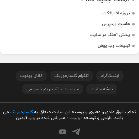
پروژه افترافکت
هاست وردپرس
پخش آهنگ در سایت
تبلیغات وب پوش
اینستاگرام
تلگرام گلسارموزیک
کانال یوتوب
نقشه سایت
سیاست حفظ حریم خصوصی
تمام حقوق مادی و معنوی و پوسته این سایت متعلق به
گلسارموزیک
می
باشد. طراحی و توسعه : وبیت - میزبانی شده در وب آیدین