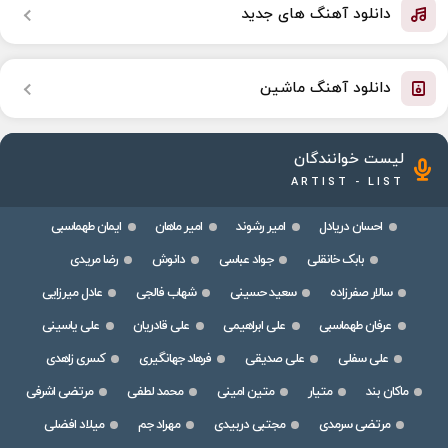
دانلود آهنگ های جدید
دانلود آهنگ ماشین
لیست خوانندگان
ARTIST - LIST
احسان دریادل
امیر رشوند
امیر ماهان
ایمان طهماسبی
بابک خانقلی
جواد عباسی
دانوش
رضا مریدی
سالار صفرزاده
سعید حسینی
شهاب فالجی
عادل میرزایی
عرفان طهماسبی
علی ابراهیمی
علی قادریان
علی یاسینی
علی سفلی
علی صدیقی
فرهاد جهانگیری
کسری زاهدی
ماکان بند
متیار
متین امینی
محمد لطفی
مرتضی اشرفی
مرتضی سرمدی
مجتبی دربیدی
مهراد جم
میلاد افضلی