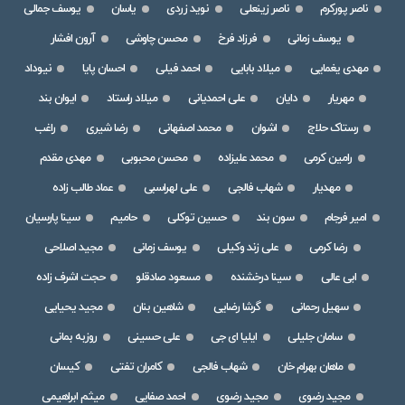
ناصر پورکرم
ناصر زینعلی
نوید زردی
یاسان
یوسف جمالی
یوسف زمانی
فرزاد فرخ
محسن چاوشی
آرون افشار
مهدی یغمایی
میلاد بابایی
احمد فیلی
احسان پایا
نیوداد
مهریار
دایان
علی احمدیانی
میلاد راستاد
ایوان بند
رستاک حلاج
اشوان
محمد اصفهانی
رضا شیری
راغب
رامین کرمی
محمد علیزاده
محسن محبوبی
مهدی مقدم
مهدیار
شهاب فالجی
علی لهراسبی
عماد طالب زاده
امیر فرجام
سون بند
حسین توکلی
حامیم
سینا پارسیان
رضا کرمی
علی زند وکیلی
یوسف زمانی
مجید اصلاحی
ابی عالی
سینا درخشنده
مسعود صادقلو
حجت اشرف زاده
سهیل رحمانی
گرشا رضایی
شاهین بنان
مجید یحیایی
سامان جلیلی
ایلیا ای جی
علی حسینی
روزبه بمانی
ماهان بهرام خان
شهاب فالجی
کامران تفتی
کیسان
مجید رضوی
مجید رضوی
احمد صفایی
میثم ابراهیمی