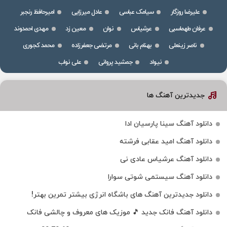
علیرضا روزگار
سیامک عباسی
عادل میرزایی
امیرحافظ رنجبر
عرفان طهماسبی
عرشیاس
نوان
معین زد
مهدی احمدوند
ناصر زینعلی
بهنام بانی
مرتضی جعفرزاده
محمد کجوری
نیواد
جمشید پروانی
علی نواب
جدیدترین آهنگ ها
دانلود آهنگ سینا پارسیان ادا
دانلود آهنگ امید عقابی فرشته
دانلود آهنگ عرشیاس عادی نی
دانلود آهنگ سیستمی شوتی سوارا
دانلود جدیدترین آهنگ‌ های باشگاه انرژی بیشتر تمرین بهتر!
دانلود آهنگ فانک جدید 🎵 موزیک‌ های معروف و چالشی فانک