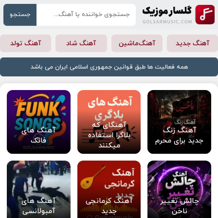
جستجو
آهنگ جدید
آهنگ‌ماشین
آهنگ شاد
آهنگ تولد
همه فعالیت ها طبق قوانین جمهوری اسلامی ایران می باشد
آهنگای که
آهنگ زنگ
آهنگ های
بلاگرا استفاده
جدید برای محرم
فانک
میکنند
چالش تغییر
آهنگ کرمانجی
آهنگ های
ناخن
جدید
آمبولانسی