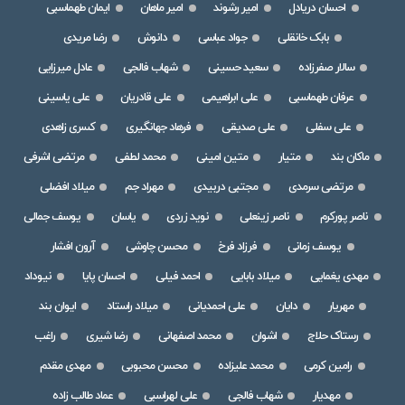
احسان دریادل
امیر رشوند
امیر ماهان
ایمان طهماسبی
بابک خانقلی
جواد عباسی
دانوش
رضا مریدی
سالار صفرزاده
سعید حسینی
شهاب فالجی
عادل میرزایی
عرفان طهماسبی
علی ابراهیمی
علی قادریان
علی یاسینی
علی سفلی
علی صدیقی
فرهاد جهانگیری
کسری زاهدی
ماکان بند
متیار
متین امینی
محمد لطفی
مرتضی اشرفی
مرتضی سرمدی
مجتبی دربیدی
مهراد جم
میلاد افضلی
ناصر پورکرم
ناصر زینعلی
نوید زردی
یاسان
یوسف جمالی
یوسف زمانی
فرزاد فرخ
محسن چاوشی
آرون افشار
مهدی یغمایی
میلاد بابایی
احمد فیلی
احسان پایا
نیوداد
مهریار
دایان
علی احمدیانی
میلاد راستاد
ایوان بند
رستاک حلاج
اشوان
محمد اصفهانی
رضا شیری
راغب
رامین کرمی
محمد علیزاده
محسن محبوبی
مهدی مقدم
مهدیار
شهاب فالجی
علی لهراسبی
عماد طالب زاده