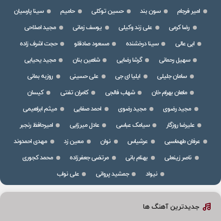
امیر فرجام
سون بند
حسین توکلی
حامیم
سینا پارسیان
رضا کرمی
علی زند وکیلی
یوسف زمانی
مجید اصلاحی
ابی عالی
سینا درخشنده
مسعود صادقلو
حجت اشرف زاده
سهیل رحمانی
گرشا رضایی
شاهین بنان
مجید یحیایی
سامان جلیلی
ایلیا ای جی
علی حسینی
روزبه بمانی
ماهان بهرام خان
شهاب فالجی
کامران تفتی
کیسان
مجید رضوی
مجید رضوی
احمد صفایی
میثم ابراهیمی
علیرضا روزگار
سیامک عباسی
عادل میرزایی
امیرحافظ رنجبر
عرفان طهماسبی
عرشیاس
نوان
معین زد
مهدی احمدوند
ناصر زینعلی
بهنام بانی
مرتضی جعفرزاده
محمد کجوری
نیواد
جمشید پروانی
علی نواب
جدیدترین آهنگ ها