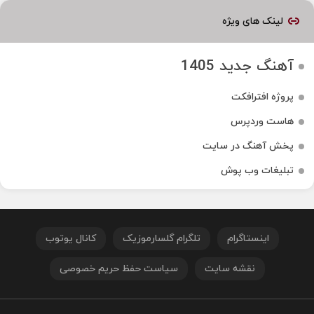
لینک های ویژه
آهنگ جدید 1405
پروژه افترافکت
هاست وردپرس
پخش آهنگ در سایت
تبلیغات وب پوش
اینستاگرام
تلگرام گلسارموزیک
کانال یوتوب
نقشه سایت
سیاست حفظ حریم خصوصی