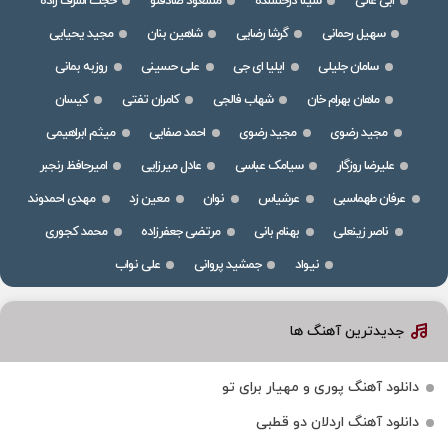
ابی عالی
سینا درخشنده
مسعود صادقلو
حجت اشرف زاده
سهیل رحمانی
گرشا رضایی
شاهین بنان
مجید یحیایی
سامان جلیلی
ایلیا ای جی
علی حسینی
روزبه بمانی
ماهان بهرام خان
شهاب فالجی
کامران تفتی
کیسان
مجید رضوی
مجید رضوی
احمد صفایی
میثم ابراهیمی
علیرضا روزگار
سیامک عباسی
عادل میرزایی
امیرحافظ رنجبر
عرفان طهماسبی
عرشیاس
نوان
معین زد
مهدی احمدوند
ناصر زینعلی
بهنام بانی
مرتضی جعفرزاده
محمد کجوری
نیواد
جمشید پروانی
علی نواب
جدیدترین آهنگ ها
دانلود آهنگ پوری و مهیار برای تو
دانلود آهنگ اردلان دو قطبی