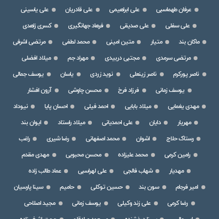
عرفان طهماسبی
علی ابراهیمی
علی قادریان
علی یاسینی
علی سفلی
علی صدیقی
فرهاد جهانگیری
کسری زاهدی
ماکان بند
متیار
متین امینی
محمد لطفی
مرتضی اشرفی
مرتضی سرمدی
مجتبی دربیدی
مهراد جم
میلاد افضلی
ناصر پورکرم
ناصر زینعلی
نوید زردی
یاسان
یوسف جمالی
یوسف زمانی
فرزاد فرخ
محسن چاوشی
آرون افشار
مهدی یغمایی
میلاد بابایی
احمد فیلی
احسان پایا
نیوداد
مهریار
دایان
علی احمدیانی
میلاد راستاد
ایوان بند
رستاک حلاج
اشوان
محمد اصفهانی
رضا شیری
راغب
رامین کرمی
محمد علیزاده
محسن محبوبی
مهدی مقدم
مهدیار
شهاب فالجی
علی لهراسبی
عماد طالب زاده
امیر فرجام
سون بند
حسین توکلی
حامیم
سینا پارسیان
رضا کرمی
علی زند وکیلی
یوسف زمانی
مجید اصلاحی