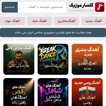
جستجو
آهنگ جدید
آهنگ‌ماشین
آهنگ شاد
آهنگ تولد
همه فعالیت ها طبق قوانین جمهوری اسلامی ایران می باشد
آهنگ بندری
بریک دنس
مازندرانی لاتی
جدید
آهنگ های
آهنگ های
شافل دنس
روسی
رقص باله