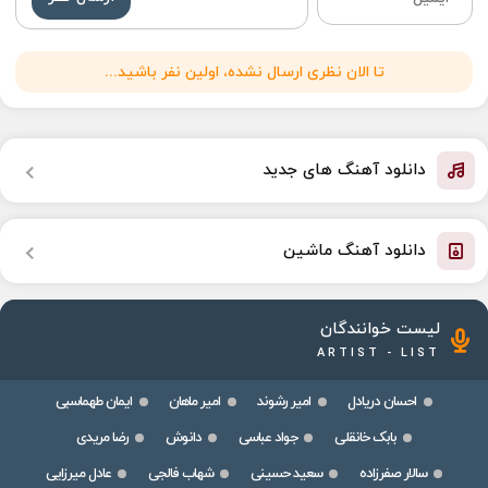
تا الان نظری ارسال نشده، اولین نفر باشید...
دانلود آهنگ های جدید
دانلود آهنگ ماشین
لیست خوانندگان
ARTIST - LIST
احسان دریادل
امیر رشوند
امیر ماهان
ایمان طهماسبی
بابک خانقلی
جواد عباسی
دانوش
رضا مریدی
سالار صفرزاده
سعید حسینی
شهاب فالجی
عادل میرزایی